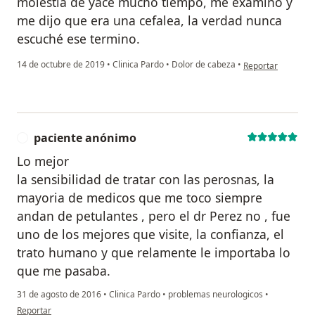
molestia de yace mucho tiempo, me examino y
me dijo que era una cefalea, la verdad nunca
escuché ese termino.
en opinión del us
14 de octubre de 2019
•
Clinica Pardo
•
Dolor de cabeza
•
Reportar
paciente anónimo
P
Lo mejor
la sensibilidad de tratar con las perosnas, la
mayoria de medicos que me toco siempre
andan de petulantes , pero el dr Perez no , fue
uno de los mejores que visite, la confianza, el
trato humano y que relamente le importaba lo
que me pasaba.
31 de agosto de 2016
•
Clinica Pardo
•
problemas neurologicos
•
en opinión del usuario paciente anónimo
Reportar