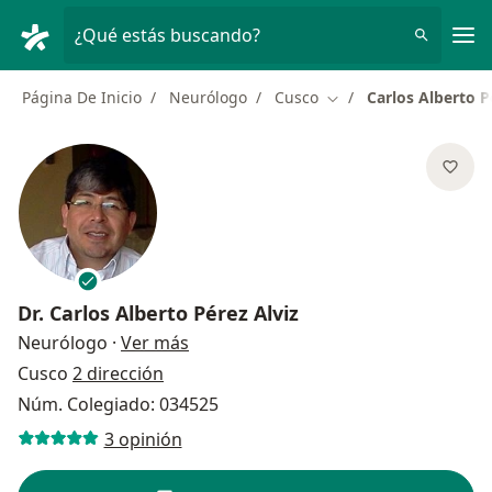
Men
¿Qué estás buscando?
Página De Inicio
Neurólogo
Cusco
Carlos Alberto P
Cambiar de ciudad
Dr.
Carlos Alberto Pérez Alviz
sobre las especializaciones
Neurólogo
·
Ver más
Cusco
2 dirección
Núm. Colegiado: 034525
3 opinión