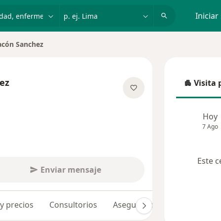
dad, enfermedad o nombre
p. ej. Lima
Iniciar
acón Sanchez
ez
Visita 
Visita p
e las especializaciones
Hoy
7 Ago
Este c
Enviar mensaje
 y precios
Consultorios
Aseguradoras
Opiniones 