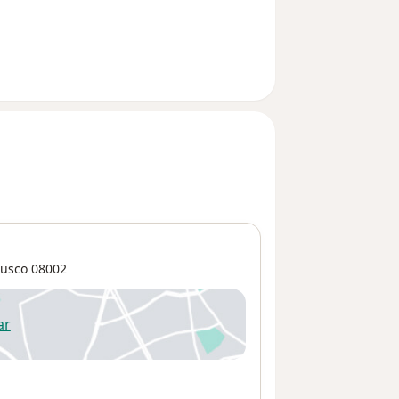
usco
08002
ar
 abre en una nueva pestaña