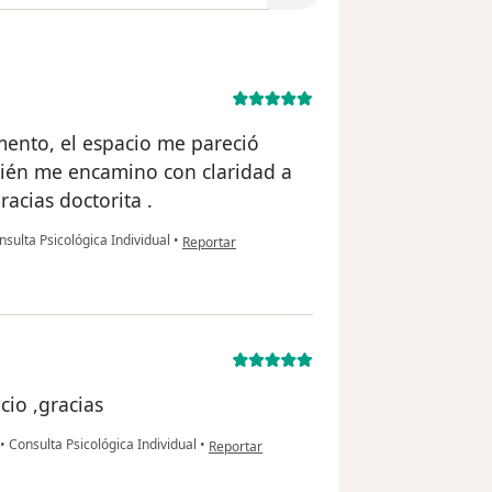
ento, el espacio me pareció
ién me encamino con claridad a
acias doctorita .
en opinión del usuario Karem
sulta Psicológica Individual
•
Reportar
cio ,gracias
en opinión del usuario F.C
•
Consulta Psicológica Individual
•
Reportar