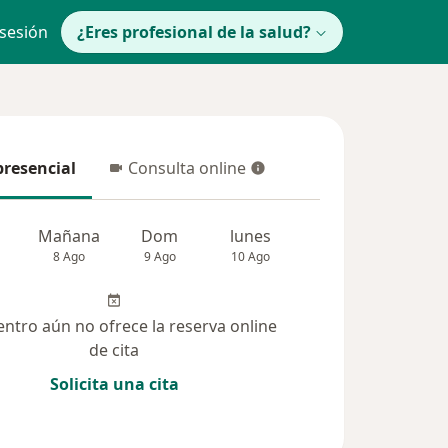
 sesión
¿Eres profesional de la salud?
presencial
Consulta online
resencial
Consulta online
Mañana
Dom
lunes
Mar
Mié
8 Ago
9 Ago
10 Ago
11 Ago
12 Ag
entro aún no ofrece la reserva online
de cita
Solicita una cita
(5)
Dudas solucionadas (1)