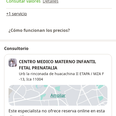
Consultar valores
Detalles
+1 servicio
¿Cómo funcionan los precios?
Consultorio
CENTRO MEDICO MATERNO INFANTIL
FETAL PRENATALIA
Urb la rinconada de huacachina II ETAPA / MZA F
-13,
Ica
11004
Ampliar
se abre en una nueva pestañ
Disponibilidad
Este especialista no ofrece reserva online en esta