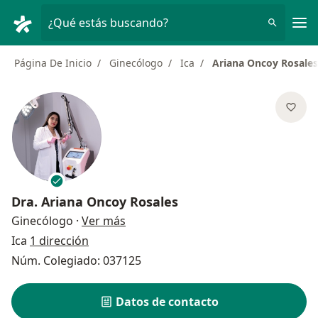
Men
¿Qué estás buscando?
Página De Inicio
Ginecólogo
Ica
Ariana Oncoy Rosales
Dra.
Ariana Oncoy Rosales
sobre las especializaciones
Ginecólogo
·
Ver más
Ica
1 dirección
Núm. Colegiado: 037125
Datos de contacto