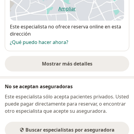
Ampliar
se abre en una nueva pestañ
Disponibilidad
Este especialista no ofrece reserva online en esta
dirección
¿Qué puedo hacer ahora?
Mostrar más detalles
sobre la dirección
No se aceptan aseguradoras
Este especialista sólo acepta pacientes privados. Usted
puede pagar directamente para reservar, o encontrar
otro especialista que acepte su aseguradora.
Buscar especialistas por aseguradora