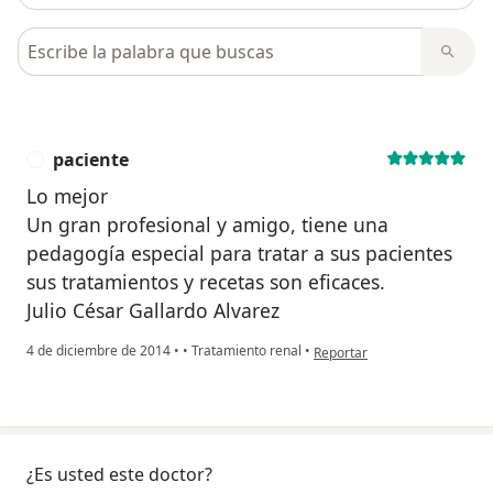
Busca en opiniones
paciente
P
Lo mejor
Un gran profesional y amigo, tiene una
pedagogía especial para tratar a sus pacientes
sus tratamientos y recetas son eficaces.
Julio César Gallardo Alvarez
en opinión del usuario pacien
4 de diciembre de 2014
•
•
Tratamiento renal
•
Reportar
¿Es usted este doctor?