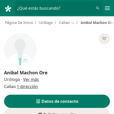
Men
¿Qué estás buscando?
Página De Inicio
Urólogo
Callao
Anibal Machon Or
Cambiar de ciudad
Anibal Machon Ore
sobre las especializaciones
Urólogo
·
Ver más
Callao
1 dirección
Datos de contacto