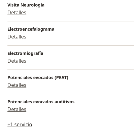
Visita Neurología
Jockey Salud y en el Centro Médico Clínica Ricardo
Detalles
Palma en Chirrillos
Electroencefalograma
Detalles
Electromiografía
Detalles
Potenciales evocados (PEAT)
Detalles
Potenciales evocados auditivos
Detalles
+1 servicio