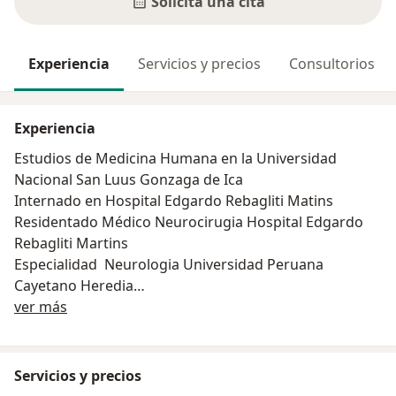
Solicita una cita
Experiencia
Servicios y precios
Consultorios
Experiencia
Estudios de Medicina Humana en la Universidad
Nacional San Luus Gonzaga de Ica
Internado en Hospital Edgardo Rebagliti Matins
Residentado Médico Neurocirugia Hospital Edgardo
Rebagliti Martins
Especialidad Neurologia Universidad Peruana
Cayetano Heredia
Acerca de mí
Trabaje en el Servicio Neurologia Hospital Edgardo
ver más
Rebagliti Martins desde 1989 hasta Agosto 1991
Trabaje como Neurologa en la Clínica Ricardo Palma
desde 1979 hasta enero-2014
Servicios y precios
Actualmente trabajo como Neurologa en la Clínica del