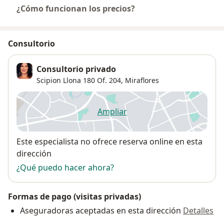
¿Cómo funcionan los precios?
Consultorio
Consultorio privado
Scipion Llona 180 Of. 204,
Miraflores
Ampliar
se abre en una nueva pestañ
Disponibilidad
Este especialista no ofrece reserva online en esta
dirección
¿Qué puedo hacer ahora?
Formas de pago (visitas privadas)
Aseguradoras aceptadas en esta dirección
Detalles