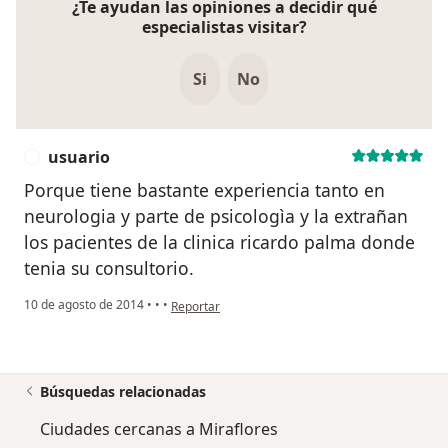
¿Te ayudan las opiniones a decidir qué
especialistas visitar?
Si
No
usuario
U
Porque tiene bastante experiencia tanto en
neurologia y parte de psicologìa y la extrañan
los pacientes de la clinica ricardo palma donde
tenia su consultorio.
en opinión del usuario usuario
10 de agosto de 2014
•
•
•
Reportar
Búsquedas relacionadas
Ciudades cercanas a Miraflores