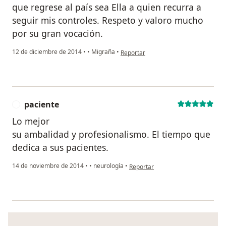
que regrese al país sea Ella a quien recurra a
seguir mis controles. Respeto y valoro mucho
por su gran vocación.
en opinión del usuario Cuenta elimin
12 de diciembre de 2014
•
•
Migraña
•
Reportar
paciente
P
Lo mejor
su ambalidad y profesionalismo. El tiempo que
dedica a sus pacientes.
en opinión del usuario paciente
14 de noviembre de 2014
•
•
neurología
•
Reportar