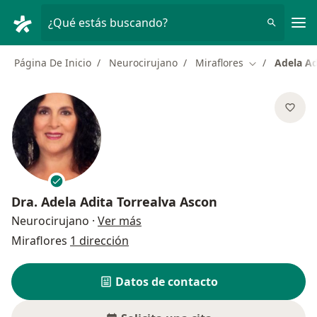
Men
¿Qué estás buscando?
Página De Inicio
Neurocirujano
Miraflores
Adela Ad
Cambiar de ci
Dra.
Adela Adita Torrealva Ascon
sobre las especializaciones
Neurocirujano
·
Ver más
Miraflores
1 dirección
Datos de contacto