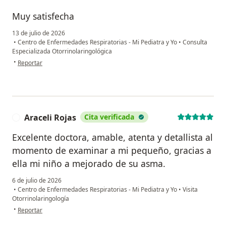
Muy satisfecha
13 de julio de 2026
•
Centro de Enfermedades Respiratorias - Mi Pediatra y Yo
•
Consulta
Especializada Otorrinolaringológica
en opinión del usuario E.B
•
Reportar
Araceli Rojas
Cita verificada
A
Excelente doctora, amable, atenta y detallista al
momento de examinar a mi pequeño, gracias a
ella mi niño a mejorado de su asma.
6 de julio de 2026
•
Centro de Enfermedades Respiratorias - Mi Pediatra y Yo
•
Visita
Otorrinolaringología
en opinión del usuario Araceli Rojas
•
Reportar