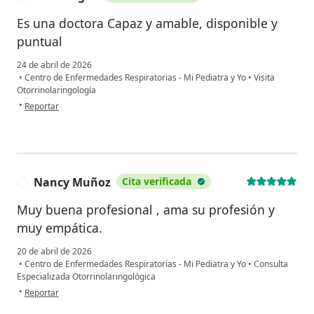
Es una doctora Capaz y amable, disponible y
puntual
24 de abril de 2026
•
Centro de Enfermedades Respiratorias - Mi Pediatra y Yo
•
Visita
Otorrinolaringología
en opinión del usuario Maria rigon
•
Reportar
Nancy Muñoz
Cita verificada
N
Muy buena profesional , ama su profesión y
muy empática.
20 de abril de 2026
•
Centro de Enfermedades Respiratorias - Mi Pediatra y Yo
•
Consulta
Especializada Otorrinolaringológica
en opinión del usuario Nancy Muñoz
•
Reportar