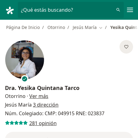
Men
¿Qué estás buscando?
Página De Inicio
Otorrino
Jesús María
Yesika Quint
Cambiar de ciudad
Dra.
Yesika Quintana Tarco
sobre las especializaciones
Otorrino
·
Ver más
Jesús María
3 dirección
Núm. Colegiado: CMP: 049915 RNE: 023837
281 opinión