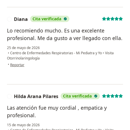
Diana
Cita verificada
D
Lo recomiendo mucho. Es una excelente
profesional. Me da gusto a ver llegado con ella.
25 de mayo de 2026
•
Centro de Enfermedades Respiratorias - Mi Pediatra y Yo
•
Visita
Otorrinolaringología
en opinión del usuario Diana
•
Reportar
Hilda Arana Pilares
Cita verificada
H
Las atención fue muy cordial , empatica y
profesional.
15 de mayo de 2026