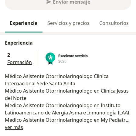
Enviar mensaje
Experiencia
Servicios y precios
Consultorios
Experiencia
2
Formación
Médico Asistente Otorrinolaringologo Clinica
Internacional Sede Santa Anita
Médico Asistente Otorrinolaringologo en Clinica Jesus
del Norte
Medico Asistente Otorrinolaringologo en Instituto
Latinoamericano de Alergia Asma e Inmunología ILAAI
Medico Asistente Otorrinolaringologo en My Pediatra
Acerca de mí
y Yo
ver más
Medico Asistente Otorrinolaringologo en Clinicas