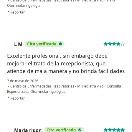
•
Centro de Enfermedades Respiratorias - Mi Pediatra y Yo
•
Visita
Otorrinolaringología
en opinión del usuario Hilda Arana Pilares
•
Reportar
L M
Cita verificada
L
Excelente profesional, sin embargo debe
mejorar el trato de la recepcionista, que
atiende de mala manera y no brinda facilidades
7 de mayo de 2026
•
Centro de Enfermedades Respiratorias - Mi Pediatra y Yo
•
Consulta
Especializada Otorrinolaringológica
en opinión del usuario L M
•
Reportar
Maria rigon
Cita verificada
M