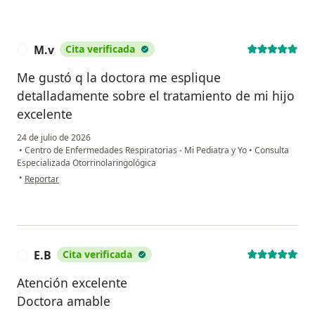
M.v
Cita verificada
M
Me gustó q la doctora me esplique
detalladamente sobre el tratamiento de mi hijo
excelente
24 de julio de 2026
•
Centro de Enfermedades Respiratorias - Mi Pediatra y Yo
•
Consulta
Especializada Otorrinolaringológica
en opinión del usuario M.v
•
Reportar
E.B
Cita verificada
E
Atención excelente
Doctora amable