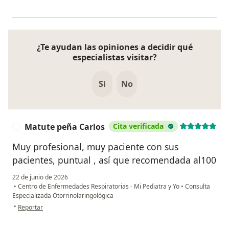
¿Te ayudan las opiniones a decidir qué
especialistas visitar?
Si
No
Matute peña Carlos
Cita verificada
M
Muy profesional, muy paciente con sus
pacientes, puntual , así que recomendada al100
22 de junio de 2026
•
Centro de Enfermedades Respiratorias - Mi Pediatra y Yo
•
Consulta
Especializada Otorrinolaringológica
en opinión del usuario Matute peña Carlos
•
Reportar