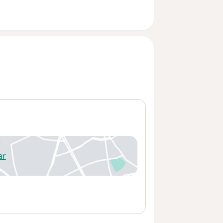
ar
 abre en una nueva pestaña