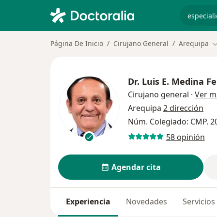
especiali
Página De Inicio
Cirujano General
Arequipa
C
Dr.
Luis E. Medina F
Cirujano general
·
Ver m
Arequipa
2 dirección
Núm. Colegiado: CMP. 2
58 opinión
Agendar cita
Experiencia
Novedades
Servicios