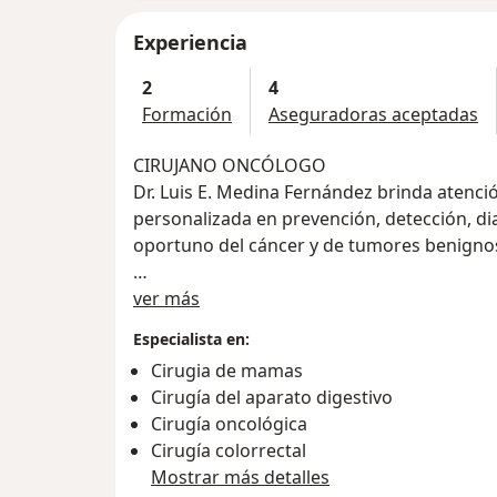
Experiencia
2
4
Formación
Aseguradoras aceptadas
CIRUJANO ONCÓLOGO
Dr. Luis E. Medina Fernández brinda atenci
personalizada en prevención, detección, di
oportuno del cáncer y de tumores benignos
Acerca de mí
CURRICULUM VITAE
ver más
Director del "Centro Oncológico CEON" de 
Especialista en:
Director Médico del "Centro Especializad
Cirugia de mamas
Jefe del Servicio de Cirugía Oncológica de
Cirugía del aparato digestivo
Radioterapia del Hospital Goyeneche
Cirugía oncológica
Director del Registro de Cáncer de Base Po
Cirugía colorrectal
Ex Director Gerente del Instituto Regional
Mostrar más detalles
IREN SUR