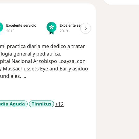
mi practica diaria me dedico a tratar
logía general y pediatrica.
 y Massachussets Eye and Ear y asiduo
mundiales.
orrinolaringologica, con equipos
uacion auditiva, nasal y laringea
a11y_sr_more_diseases
edia Aguda
Tinnitus
+12
mas del paciente para así dirigir mi
 tratamiento, ya sea con una terapia
rugía.