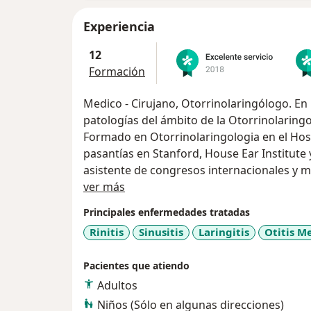
Experiencia
12
Formación
Medico - Cirujano, Otorrinolaringólogo. En 
patologías del ámbito de la Otorrinolaringo
Formado en Otorrinolaringologia en el Hospital Nacional Arzobispo Loayza, con
pasantías en Stanford, House Ear Institute
asistente de congresos internacionales y 
Acerca de mí
Soy especialista en Cirugía Endoscopica Ot
ver más
ultima tecnología que me permiten una eval
Principales enfermedades tratadas
detallada.
Rinitis
Sinusitis
Laringitis
Otitis M
Me preocupo de investigar a fondo los sínto
estudio al origen del problema y definir su
Pacientes que atiendo
médica como definir la necesidad de una ci
Adultos
Niños (Sólo en algunas direcciones)