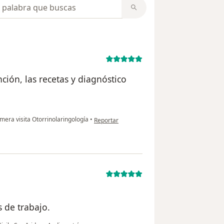
opiniones
ción, las recetas y diagnóstico
en opinión del usuario Pablo Ayala
mera visita Otorrinolaringología
•
Reportar
 de trabajo.
en opinión del usuario Pablo Chilo Q.