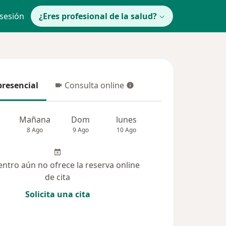
 sesión
¿Eres profesional de la salud?
presencial
Consulta online
resencial
Consulta online
Mañana
Dom
lunes
Mar
Mié
8 Ago
9 Ago
10 Ago
11 Ago
12 Ag
entro aún no ofrece la reserva online
de cita
Solicita una cita
 solucionadas (50)