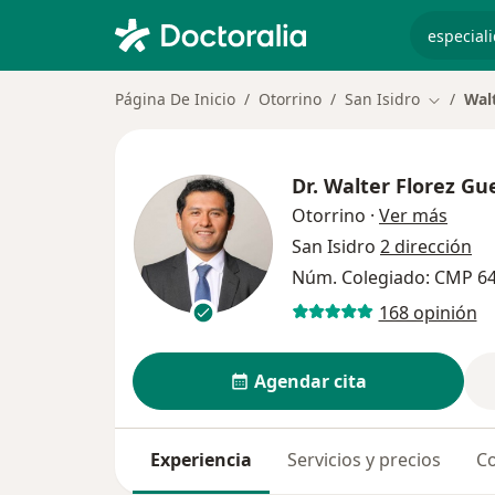
especiali
Página De Inicio
Otorrino
San Isidro
Wal
Cambiar 
Dr.
Walter Florez Gu
sobre
Otorrino
·
Ver más
San Isidro
2 dirección
Núm. Colegiado: CMP 6
168 opinión
Agendar cita
Experiencia
Servicios y precios
Co