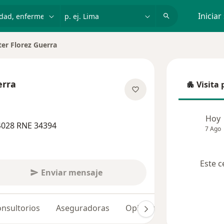
dad, enfermedad o nombre
p. ej. Lima
Iniciar
ter Florez Guerra
de ciudad
erra
Visita 
Visita p
 las especializaciones
Hoy
4028 RNE 34394
7 Ago
Este c
Enviar mensaje
nsultorios
Aseguradoras
Opiniones (168)
Dudas