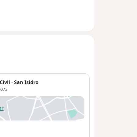
vil - San Isidro
073
ar
 abre en una nueva pestaña