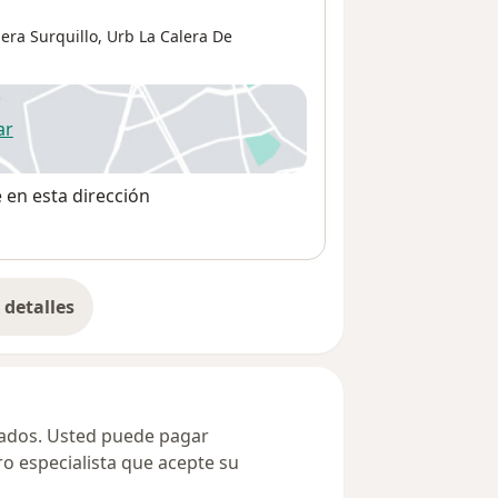
lera Surquillo,
Urb La Calera De
ar
 abre en una nueva pestaña
e en esta dirección
detalles
bre la dirección
ivados. Usted puede pagar
ro especialista que acepte su