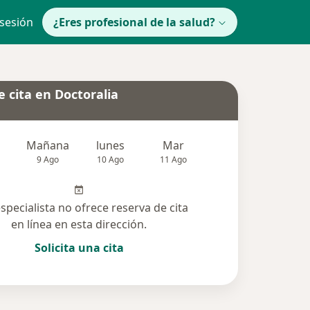
 sesión
¿Eres profesional de la salud?
 cita en Doctoralia
Mañana
lunes
Mar
Mié
Jue
9 Ago
10 Ago
11 Ago
12 Ago
13 Ag
especialista no ofrece reserva de cita
en línea en esta dirección.
Solicita una cita