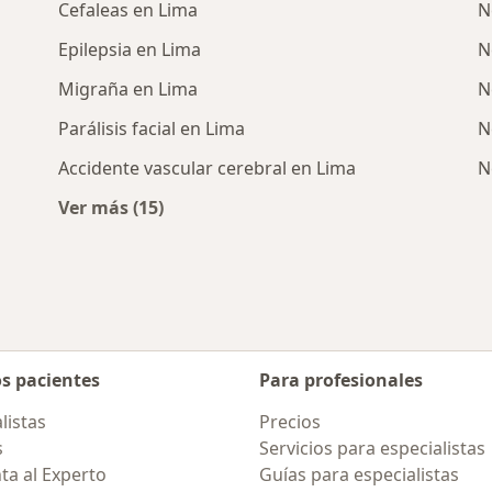
Cefaleas en Lima
N
Epilepsia en Lima
N
Migraña en Lima
N
Parálisis facial en Lima
N
Accidente vascular cerebral en Lima
N
Ver más (15)
cercanos
Más en esta categoría: Enfermedades más 
os pacientes
Para profesionales
listas
Precios
s
Servicios para especialistas
ta al Experto
Guías para especialistas