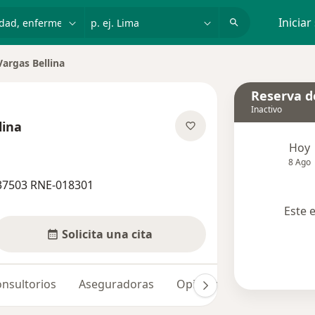
dad, enfermedad o nombre
p. ej. Lima
Iniciar
Vargas Bellina
ciudad
Reserva de
Inactivo
lina
re las especializaciones
Hoy
8 Ago
37503 RNE-018301
Este 
Solicita una cita
nsultorios
Aseguradoras
Opiniones