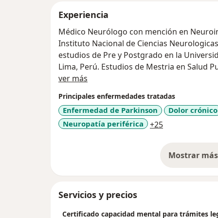
Experiencia
Médico Neurólogo con mención en Neuroinfectología. Labora actualmente en el
Instituto Nacional de Ciencias Neurologica
estudios de Pre y Postgrado en la Univers
Lima, Perú. Estudios de Mestria en Salud Pu
Acerca de mí
ver más
Principales enfermedades tratadas
Enfermedad de Parkinson
Dolor crónico
a11y_sr_more_
Neuropatía periférica
+25
Mostrar más 
so
Servicios y precios
Certificado capacidad mental para trámites le