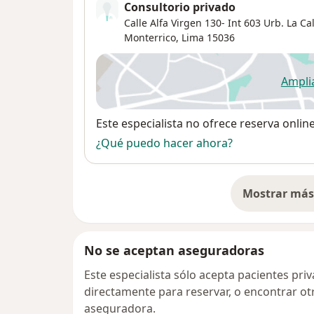
Consultorio privado
Calle Alfa Virgen 130- Int 603 Urb. La Ca
Monterrico
,
Lima
15036
Ampli
se
Disponibilidad
Este especialista no ofrece reserva onlin
¿Qué puedo hacer ahora?
Mostrar más 
so
No se aceptan aseguradoras
Este especialista sólo acepta pacientes pr
directamente para reservar, o encontrar ot
aseguradora.