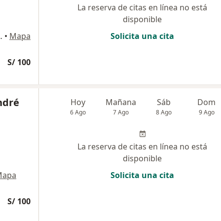
La reserva de citas en línea no está
disponible
615 Jesús María , Lima
•
Mapa
Solicita una cita
S/ 100
ndré
Hoy
Mañana
Sáb
Dom
6 Ago
7 Ago
8 Ago
9 Ago
La reserva de citas en línea no está
disponible
Mapa
Solicita una cita
S/ 100