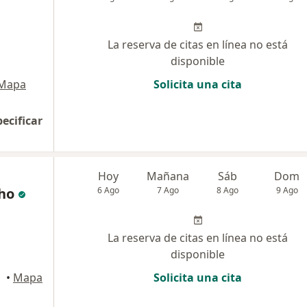
La reserva de citas en línea no está
disponible
Mapa
Solicita una cita
pecificar
Hoy
Mañana
Sáb
Dom
ho
6 Ago
7 Ago
8 Ago
9 Ago
La reserva de citas en línea no está
disponible
Lima
•
Mapa
Solicita una cita