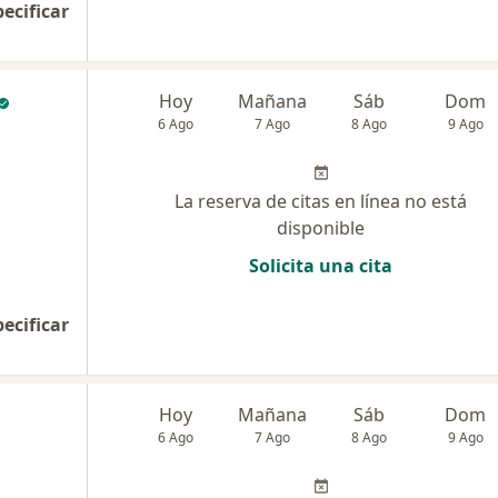
pecificar
Hoy
Mañana
Sáb
Dom
6 Ago
7 Ago
8 Ago
9 Ago
La reserva de citas en línea no está
disponible
Solicita una cita
pecificar
Hoy
Mañana
Sáb
Dom
6 Ago
7 Ago
8 Ago
9 Ago