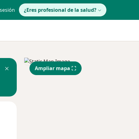
 sesión
¿Eres profesional de la salud?
Ampliar mapa
lunes
Mar
Mié
10 Ago
11 Ago
12 Ago