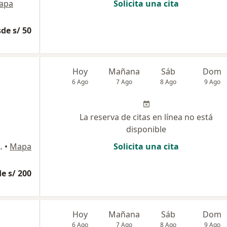
apa
Solicita una cita
de s/ 50
Hoy
Mañana
Sáb
Dom
6 Ago
7 Ago
8 Ago
9 Ago
La reserva de citas en línea no está
disponible
a Calera Surquillo, Lima
•
Mapa
Solicita una cita
e s/ 200
Hoy
Mañana
Sáb
Dom
6 Ago
7 Ago
8 Ago
9 Ago