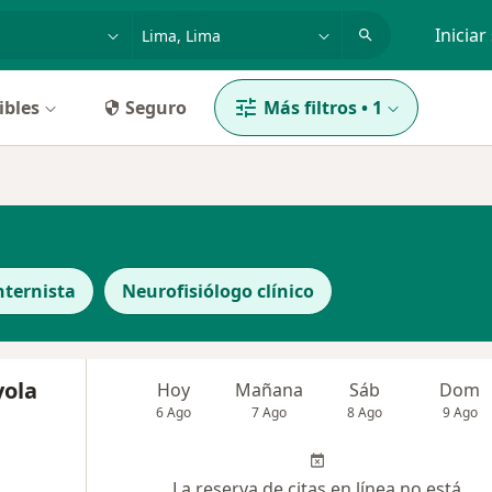
dad, enfermedad o nombre
p. ej. Lima
Iniciar
ibles
Seguro
Más filtros
•
1
nternista
Neurofisiólogo clínico
yola
Hoy
Mañana
Sáb
Dom
6 Ago
7 Ago
8 Ago
9 Ago
La reserva de citas en línea no está