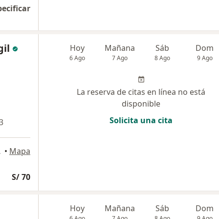
pecificar
gil
Hoy
Mañana
Sáb
Dom
6 Ago
7 Ago
8 Ago
9 Ago
La reserva de citas en línea no está
disponible
Solicita una cita
3
 Molina
•
Mapa
S/ 70
Hoy
Mañana
Sáb
Dom
6 Ago
7 Ago
8 Ago
9 Ago