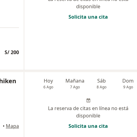
disponible
Solicita una cita
S/ 200
shiken
Hoy
Mañana
Sáb
Dom
6 Ago
7 Ago
8 Ago
9 Ago
La reserva de citas en línea no está
disponible
•
Mapa
Solicita una cita