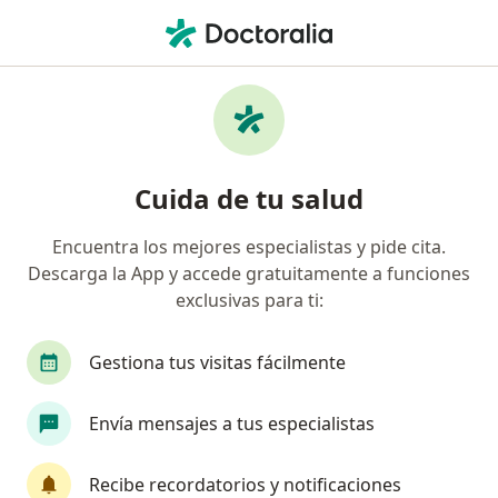
Men
Visita Neumología • Cusco, Cusco
Filtros
• 1
Seguro
Mapa
Especialistas en Visita Neumología Cusco
Cuida de tu salud
Encuentra los mejores especialistas y pide cita.
¿Qué especialidad estás buscando?
Descarga la App y accede gratuitamente a funciones
Neumólogo
exclusivas para ti:
Gestiona tus visitas fácilmente
Envía mensajes a tus especialistas
Recibe recordatorios y notificaciones