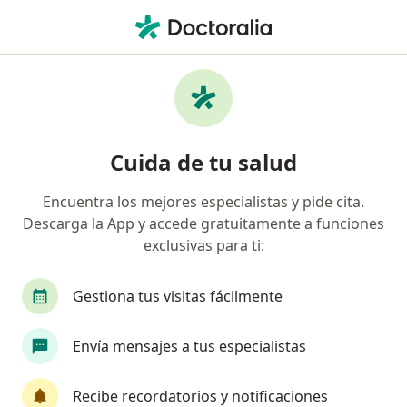
Men
Anexectomía • Perú, Piura
Filtros
• 1
Seguro
Mapa
Especialistas en Anexectomía Perú
Cuida de tu salud
Encuentra los mejores especialistas y pide cita.
¿Qué especialidad estás buscando?
Descarga la App y accede gratuitamente a funciones
Ginecólogo
Médico general
exclusivas para ti:
Gestiona tus visitas fácilmente
Envía mensajes a tus especialistas
Recibe recordatorios y notificaciones