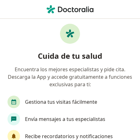
Men
Ecografia Transvaginal • Perú, Piura
Filtros
• 1
Seguro
Mapa
Especialistas en Ecografia transvaginal Perú
Cuida de tu salud
Encuentra los mejores especialistas y pide cita.
¿Qué especialidad estás buscando?
Descarga la App y accede gratuitamente a funciones
Ginecólogo
Médico general
exclusivas para ti:
Gestiona tus visitas fácilmente
Envía mensajes a tus especialistas
Recibe recordatorios y notificaciones