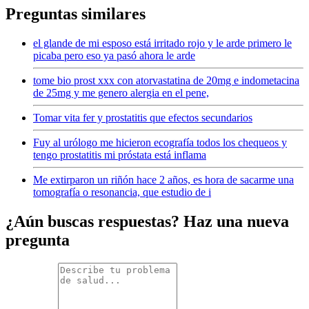
Preguntas similares
el glande de mi esposo está irritado rojo y le arde primero le
picaba pero eso ya pasó ahora le arde
tome bio prost xxx con atorvastatina de 20mg e indometacina
de 25mg y me genero alergia en el pene,
Tomar vita fer y prostatitis que efectos secundarios
Fuy al urólogo me hicieron ecografía todos los chequeos y
tengo prostatitis mi próstata está inflama
Me extirparon un riñón hace 2 años, es hora de sacarme una
tomografía o resonancia, que estudio de i
¿Aún buscas respuestas? Haz una nueva
pregunta