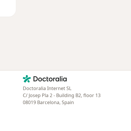
Contacto
Doctoralia - Página de inicio
Doctoralia Internet SL
C/ Josep Pla 2 - Building B2, floor 13
08019 Barcelona, Spain