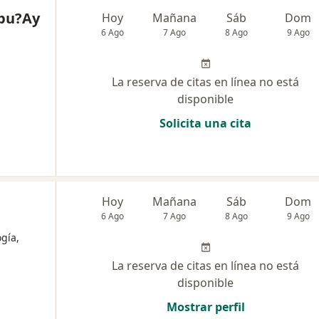
apu?Ay
Hoy
Mañana
Sáb
Dom
6 Ago
7 Ago
8 Ago
9 Ago
La reserva de citas en línea no está
disponible
Solicita una cita
Hoy
Mañana
Sáb
Dom
6 Ago
7 Ago
8 Ago
9 Ago
gía,
La reserva de citas en línea no está
disponible
Mostrar perfil