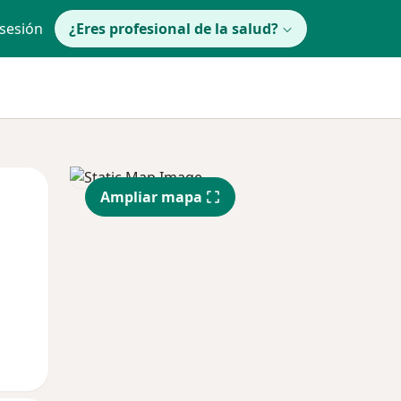
 sesión
¿Eres profesional de la salud?
lunes
Mar
Mié
Ampliar mapa
10 Ago
11 Ago
12 Ago