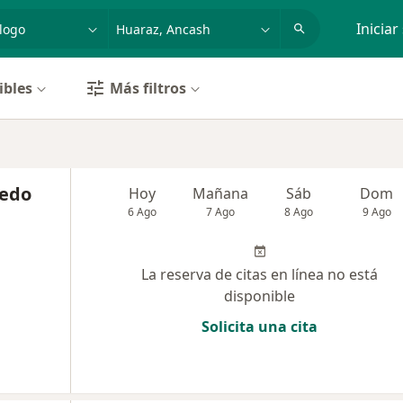
dad, enfermedad o nombre
p. ej. Lima
Iniciar
ibles
Más filtros
cedo
Hoy
Mañana
Sáb
Dom
6 Ago
7 Ago
8 Ago
9 Ago
La reserva de citas en línea no está
disponible
Solicita una cita