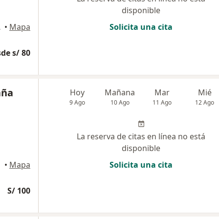
disponible
 Huaraz
•
Mapa
Solicita una cita
de s/ 80
aña
Hoy
Mañana
Mar
Mié
9 Ago
10 Ago
11 Ago
12 Ago
La reserva de citas en línea no está
disponible
•
Mapa
Solicita una cita
S/ 100