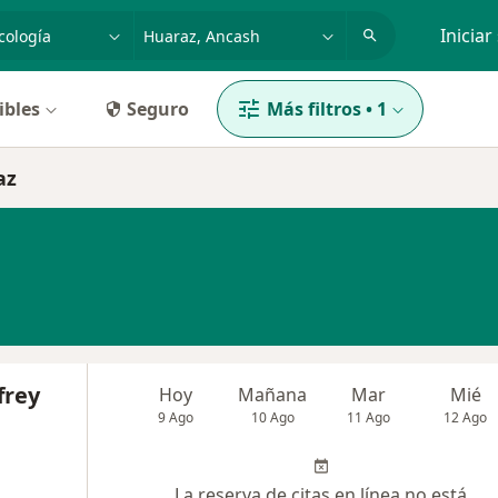
dad, enfermedad o nombre
p. ej. Lima
Iniciar
ibles
Seguro
Más filtros
•
1
az
frey
Hoy
Mañana
Mar
Mié
9 Ago
10 Ago
11 Ago
12 Ago
La reserva de citas en línea no está