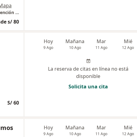
Mapa
Clínica CEASAM ( Centro Especializado de Atención en Salud Mental )
de s/ 80
Hoy
Mañana
Mar
Mié
9 Ago
10 Ago
11 Ago
12 Ago
La reserva de citas en línea no está
disponible
Solicita una cita
S/ 60
Ramos
Hoy
Mañana
Mar
Mié
9 Ago
10 Ago
11 Ago
12 Ago