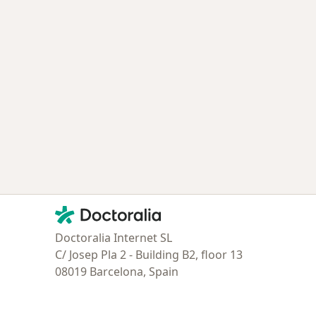
ía: Especialistas más solicitados
Contacto
Doctoralia - Página de inicio
Doctoralia Internet SL
C/ Josep Pla 2 - Building B2, floor 13
08019 Barcelona, Spain