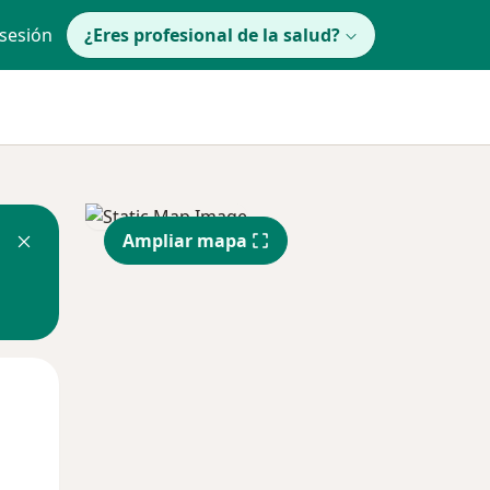
 sesión
¿Eres profesional de la salud?
Ampliar mapa
Jue
Vie
Sáb
13 Ago
14 Ago
15 Ago