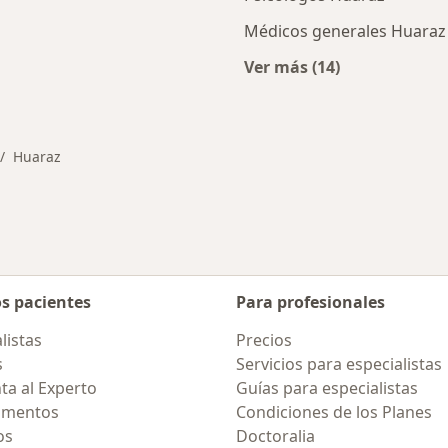
Médicos generales Huaraz
Ver más (14)
cios en Huaraz
Más en esta categor
Huaraz
mbiar de ciudad
os pacientes
Para profesionales
listas
Precios
s
Servicios para especialistas
ta al Experto
Guías para especialistas
amentos
Condiciones de los Planes
os
Doctoralia