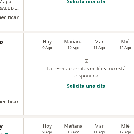
Mapa
Solicita una cita
CENTRO ESPECCIALIZADO DE ATENCION EN SALUD MENTAL (CEASAM)
pecificar
o
Hoy
Mañana
Mar
Mié
9 Ago
10 Ago
11 Ago
12 Ago
La reserva de citas en línea no está
disponible
Solicita una cita
pecificar
y
Hoy
Mañana
Mar
Mié
s
9 Ago
10 Ago
11 Ago
12 Ago