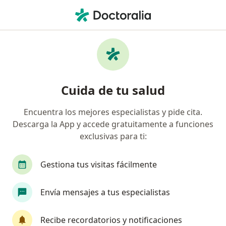
Men
Primera Visita Urología • Chiclayo, Lambayeque
Filtros
• 1
Mapa
Especialistas en Primera visita Urología
Cuida de tu salud
Chiclayo
Encuentra los mejores especialistas y pide cita.
Descarga la App y accede gratuitamente a funciones
¿Qué especialidad estás buscando?
exclusivas para ti:
Urólogo
Gestiona tus visitas fácilmente
Envía mensajes a tus especialistas
Recibe recordatorios y notificaciones