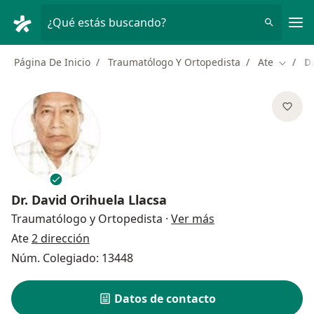
Men
¿Qué estás buscando?
Página De Inicio
Traumatólogo Y Ortopedista
Ate
D
Cambia
Dr.
David Orihuela Llacsa
sobre las especial
Traumatólogo y Ortopedista
·
Ver más
Ate
2 dirección
Núm. Colegiado: 13448
Datos de contacto