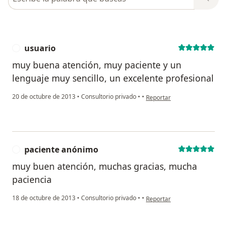
usuario
U
muy buena atención, muy paciente y un
lenguaje muy sencillo, un excelente profesional
en opinión del usuario usuar
20 de octubre de 2013
•
Consultorio privado
•
•
Reportar
paciente anónimo
P
muy buen atención, muchas gracias, mucha
paciencia
en opinión del usuario paci
18 de octubre de 2013
•
Consultorio privado
•
•
Reportar