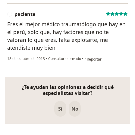
paciente
P
Eres el mejor médico traumatólogo que hay en
el perú, solo que, hay factores que no te
valoran lo que eres, falta explotarte, me
atendiste muy bien
en opinión del usuario pacie
18 de octubre de 2013
•
Consultorio privado
•
•
Reportar
¿Te ayudan las opiniones a decidir qué
especialistas visitar?
Si
No