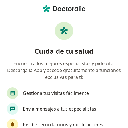
Men
Lavado Bronquial • Jesús María, Lima
Filtros
• 1
Seguro
Mapa
Especialistas en Lavado bronquial Jesús
Cuida de tu salud
María
Encuentra los mejores especialistas y pide cita.
Descarga la App y accede gratuitamente a funciones
¿Qué especialidad estás buscando?
exclusivas para ti:
Neumólogo
Internista
Pediatra
Ciru
Gestiona tus visitas fácilmente
Envía mensajes a tus especialistas
Recibe recordatorios y notificaciones