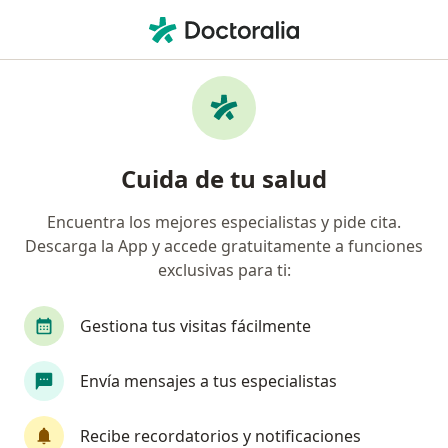
Men
Estapedectomía • Surco, Lima
Filtros
• 1
Seguro
Mapa
Especialistas en Estapedectomía Surco
Cuida de tu salud
Encuentra los mejores especialistas y pide cita.
¿Qué especialidad estás buscando?
Descarga la App y accede gratuitamente a funciones
Otorrino
Pediatra
Alergista
Cardiólo
exclusivas para ti:
Gestiona tus visitas fácilmente
Envía mensajes a tus especialistas
Recibe recordatorios y notificaciones