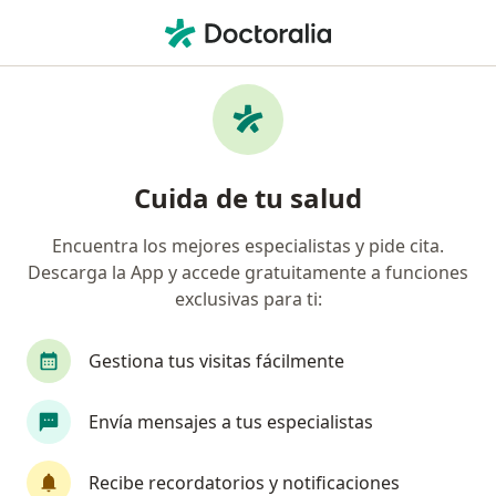
Men
Electrocoagulación • Ica, Ica
Filtros
• 1
Mapa
Especialistas en Electrocoagulación Ica
Cuida de tu salud
Encuentra los mejores especialistas y pide cita.
¿Qué especialidad estás buscando?
Descarga la App y accede gratuitamente a funciones
Ginecólogo
Dermatólogo
Especialista en
exclusivas para ti:
Gestiona tus visitas fácilmente
Envía mensajes a tus especialistas
Recibe recordatorios y notificaciones