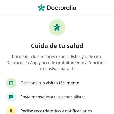
Men
¿Qué estás buscando?
Página De Inicio
Servicios
Cirugía De Glaucoma
Cirugía de glaucoma -
Cuida de tu salud
Información, expertos y
preguntas frecuentes
Encuentra los mejores especialistas y pide cita.
Descarga la App y accede gratuitamente a funciones
exclusivas para ti:
Gestiona tus visitas fácilmente
Información
Pregunta al Experto
Envía mensajes a tus especialistas
Expertos en cirugía de glaucoma
Recibe recordatorios y notificaciones