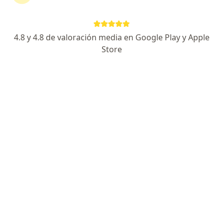
Rafael Antonio Bohórquez Tueros
4.8 y 4.8 de valoración media en Google Play y Apple
Oftalmólogo
Store
Lima
Agendar cita
José Gustavo Avilés Calderón
Oftalmólogo
Surco
Agendar cita
Wilde Mendoza Yaya
Oftalmólogo
Lima
Agendar cita