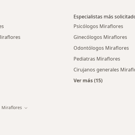
Especialistas más solicitad
es
Psicólogos Miraflores
Miraflores
Ginecólogos Miraflores
Odontólogos Miraflores
Pediatras Miraflores
Cirujanos generales Mirafl
Ver más (15)
ios en Miraflores
Más en esta categor
Miraflores
biar de ciudad
Cambiar de ciudad