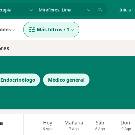
dad, enfermedad o nombre
p. ej. Lima
Iniciar
ibles
Más filtros
•
1
ores
Endocrinólogo
Médico general
a
Hoy
Mañana
Sáb
Dom
6 Ago
7 Ago
8 Ago
9 Ago