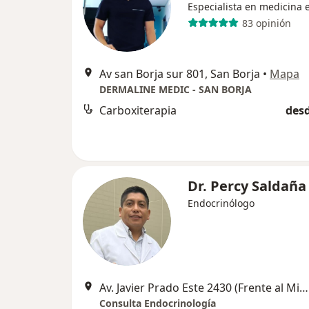
Especialista en medicina e
83 opinión
Av san Borja sur 801, San Borja
•
Mapa
DERMALINE MEDIC - SAN BORJA
Carboxiterapia
desd
Dr. Percy Saldaña
Endocrinólogo
Av. Javier Prado Este 2430 (Frente al Ministerio de Cultura y Banco de la Nación), Lima
Consulta Endocrinología