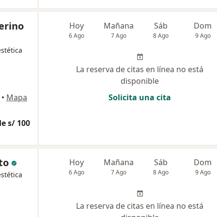
erino
Hoy
Mañana
Sáb
Dom
6 Ago
7 Ago
8 Ago
9 Ago
stética
La reserva de citas en línea no está
disponible
•
Mapa
Solicita una cita
e s/ 100
to
Hoy
Mañana
Sáb
Dom
6 Ago
7 Ago
8 Ago
9 Ago
stética
La reserva de citas en línea no está