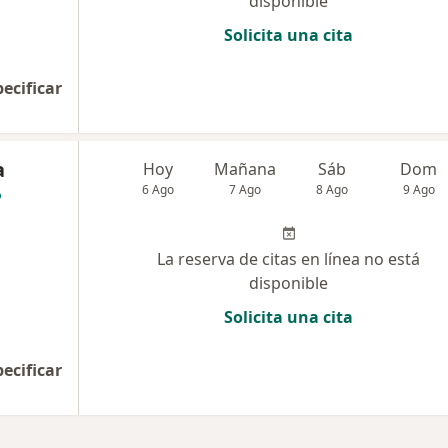
disponible
Solicita una cita
pecificar
a
Hoy
Mañana
Sáb
Dom
6 Ago
7 Ago
8 Ago
9 Ago
La reserva de citas en línea no está
disponible
Solicita una cita
pecificar