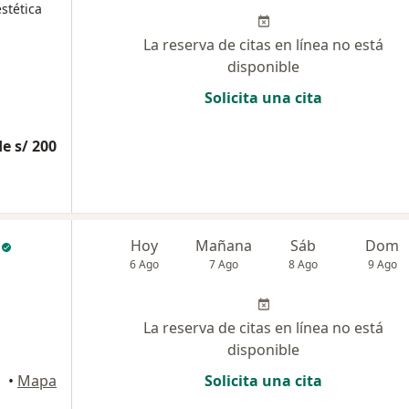
stética
La reserva de citas en línea no está
disponible
Solicita una cita
e s/ 200
Hoy
Mañana
Sáb
Dom
6 Ago
7 Ago
8 Ago
9 Ago
La reserva de citas en línea no está
disponible
•
Mapa
Solicita una cita