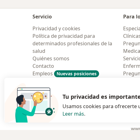
Servicio
Para l
Privacidad y cookies
Especia
Política de privacidad para
Clínica
determinados profesionales de la
Pregun
salud
Medic
Quiénes somos
Servici
Contacto
Enfer
Empleos
Pregun
Nuevas posiciones
Condiciones Generales de
Aplicac
Contratación
Tu privacidad es important
Usamos cookies para ofrecerte u
Leer más
.
se abre en una n
se abre 
s
Polska
,
Türkiye
,
España
,
www