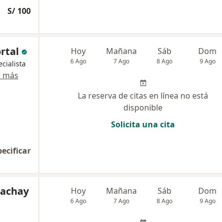
S/ 100
rtal
Hoy
Mañana
Sáb
Dom
6 Ago
7 Ago
8 Ago
9 Ago
cialista
r más
La reserva de citas en línea no está
disponible
Solicita una cita
pecificar
Cachay
Hoy
Mañana
Sáb
Dom
6 Ago
7 Ago
8 Ago
9 Ago