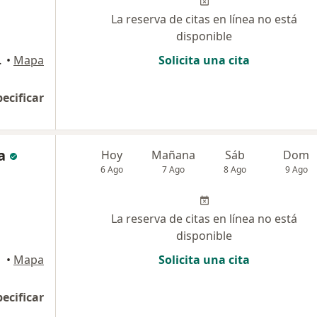
La reserva de citas en línea no está
disponible
aflores, Lima
•
Mapa
Solicita una cita
pecificar
a
Hoy
Mañana
Sáb
Dom
6 Ago
7 Ago
8 Ago
9 Ago
La reserva de citas en línea no está
disponible
•
Mapa
Solicita una cita
pecificar