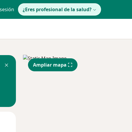
 sesión
¿Eres profesional de la salud?
Ampliar mapa
lunes
Mar
Mié
10 Ago
11 Ago
12 Ago