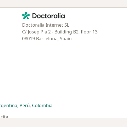
Contacto
Doctoralia - Página de inicio
Doctoralia Internet SL
C/ Josep Pla 2 - Building B2, floor 13
08019 Barcelona, Spain
estaña
 nueva pestaña
n una nueva pestaña
 abre en una nueva pestaña
se abre en una nueva pestaña
se abre en una nueva pestaña
se abre en una nueva pestaña
rgentina
,
Perú
,
Colombia
cita