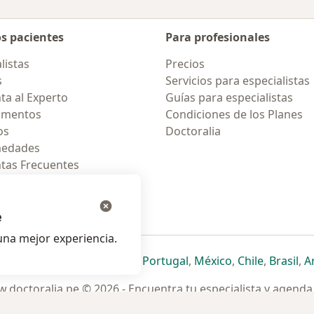
os pacientes
Para profesionales
listas
Precios
s
Servicios para especialistas
ta al Experto
Guías para especialistas
amentos
Condiciones de los Planes
os
Doctoralia
medades
tas Frecuentes
ión para celular
e
na mejor experiencia.
ueva pestaña
en una nueva pestaña
e abre en una nueva pestaña
se abre en una nueva pestaña
se abre en una nueva pestaña
se abre en una nueva pestaña
se abre en una nueva p
se abre en una
se abre e
se
Italia
,
Deutschland
,
Česko
,
Portugal
,
México
,
Chile
,
Brasil
,
A
.doctoralia.pe © 2026 - Encuentra tu especialista y agenda 