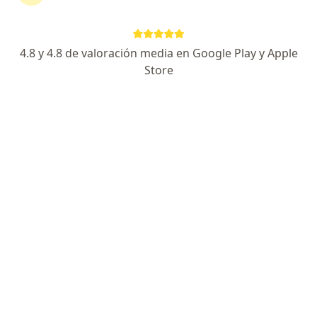
Dr. Yul Bravo Burgos
Ginecólogo
Trujillo
4.8 y 4.8 de valoración media en Google Play y Apple
Store
No es igual. La biopsia de cervix, se hace de la
parte de cuello uterino. Mientras que la biopsia
de endometrio se hace en la cavidad uterina,
que es recubierta por el endometrio, se…
Resultados de biopsia: cancer de cervix
uterino. ¿Cómo se puede determinar el grado
de nivel del cáncer y el tratamiento a seguir?
Eso no sale en la biopsia.