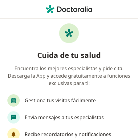
Men
¿Qué estás buscando?
Página De Inicio
Servicios
Biópsia De Cuello Uterino
Cuida de tu salud
Encuentra los mejores especialistas y pide cita.
Información
Pregunta al Experto
Descarga la App y accede gratuitamente a funciones
exclusivas para ti:
Gestiona tus visitas fácilmente
Biopcia de servix es igual qe biopcia de
Envía mensajes a tus especialistas
endometrio?
Recibe recordatorios y notificaciones