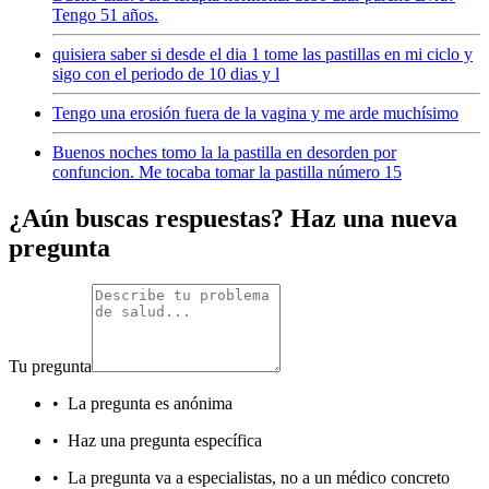
Tengo 51 años.
quisiera saber si desde el dia 1 tome las pastillas en mi ciclo y
sigo con el periodo de 10 dias y l
Tengo una erosión fuera de la vagina y me arde muchísimo
Buenos noches tomo la la pastilla en desorden por
confuncion. Me tocaba tomar la pastilla número 15
¿Aún buscas respuestas? Haz una nueva
pregunta
Tu pregunta
•
La pregunta es anónima
•
Haz una pregunta específica
•
La pregunta va a especialistas, no a un médico concreto