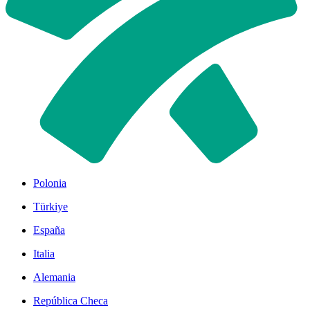
Polonia
Türkiye
España
Italia
Alemania
República Checa