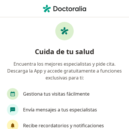
Men
Audiometría • Pueblo Libre, Lima
Filtros
• 1
Mapa
Especialistas en Audiometría Pueblo Libre
Cuida de tu salud
Encuentra los mejores especialistas y pide cita.
¿Qué especialidad estás buscando?
Descarga la App y accede gratuitamente a funciones
Otorrino
exclusivas para ti:
Gestiona tus visitas fácilmente
Envía mensajes a tus especialistas
Recibe recordatorios y notificaciones