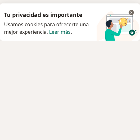
Tu privacidad es importante
Usamos cookies para ofrecerte una
mejor experiencia.
Leer más
.
Servicio
Privacidad y cookies
Política de privacidad para determinados
profesionales de la salud
Quiénes somos
Contacto
Empleos
Nuevas posiciones
Condiciones Generales de Contratación
Para los pacientes
Especialistas
Clínicas