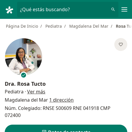
Men
¿Qué estás buscando?
Página De Inicio
Pediatra
Magdalena Del Mar
Rosa Tu
Dra.
Rosa Tucto
sobre las especializaciones
Pediatra
·
Ver más
Magdalena del Mar
1 dirección
Núm. Colegiado: RNSE S00609 RNE 041918 CMP
072400