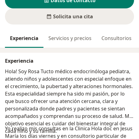
Datos de contacto
Solicita una cita
Experiencia
Servicios y precios
Consultorios
Experiencia
Hola! Soy Rosa Tucto médico endocrinóloga pediatra,
atiendo niños y adolescentes con especial enfoque en
el crecimiento, la pubertad y alteraciones hormonales.
Esta especialidad siempre ha sido mi pasión, por lo
que busco ofrecer una atención cercana, clara y
personalizada donde padres y pacientes se sientan
acompañados y comprendan su proceso de salud. Mi
objetivo esencial es cuidar del bienestar integral de
Yo realizo mis consultas en la Clinica Hola doc en Jesus
cada niño y su familia.
María los días viernes y en consultorio particular de