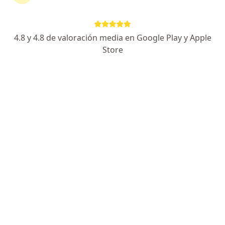
29 opinión
Dirección
Online
4.8 y 4.8 de valoración media en Google Play y Apple
Store
Calle la huaca 177, Pueblo Libre, Lima
•
Mapa
Psicoterapia
Acepta SEMEFA
Consulta Psicológica Individual
S/ 120
Este especialista no ofrece reserva de cita en línea en esta dirección.
Solicita una cita
Consulta en línea disponible
Los especialistas de tu zona no están disponibles
para consultas presenciales. Prueba la consulta en
línea