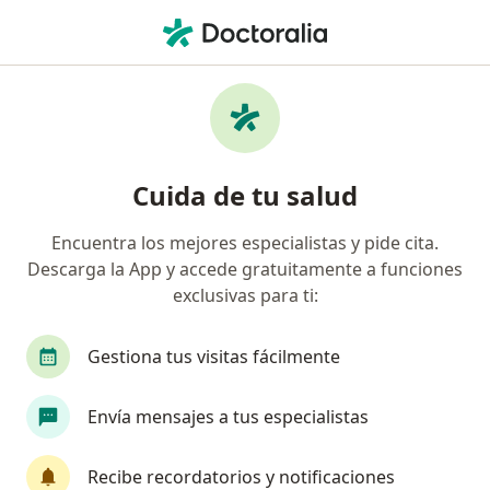
Men
Psicólogo • Pueblo Libre, Lima
Filtros
Seguro:
SEMEFA
M
Psicólogos recomendados de SEMEFA en
Cuida de tu salud
Pueblo Libre
Encuentra los mejores especialistas y pide cita.
Descarga la App y accede gratuitamente a funciones
exclusivas para ti:
Gestiona tus visitas fácilmente
Envía mensajes a tus especialistas
Ps Alejandra Gabriela Gamarra Rodriguez
Recibe recordatorios y notificaciones
·
Ver más
Psicólogo