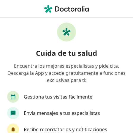
Men
Psicólogo • Pueblo Libre, Lima
Filtros
Seguro:
SEDAPAL
M
Psicólogos recomendados de SEDAPAL en
Cuida de tu salud
Pueblo Libre
Encuentra los mejores especialistas y pide cita.
Descarga la App y accede gratuitamente a funciones
exclusivas para ti:
Gestiona tus visitas fácilmente
Envía mensajes a tus especialistas
Ps Alejandra Gabriela Gamarra Rodriguez
Recibe recordatorios y notificaciones
·
Ver más
Psicólogo