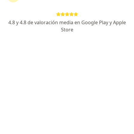
29 opinión
Dirección
Online
4.8 y 4.8 de valoración media en Google Play y Apple
Store
Calle la huaca 177, Pueblo Libre, Lima
•
Mapa
Psicoterapia
Acepta SEDAPAL
Consulta Psicológica Individual
S/ 120
Este especialista no ofrece reserva de cita en línea en esta dirección.
Solicita una cita
Consulta en línea disponible
Los especialistas de tu zona no están disponibles
para consultas presenciales. Prueba la consulta en
línea