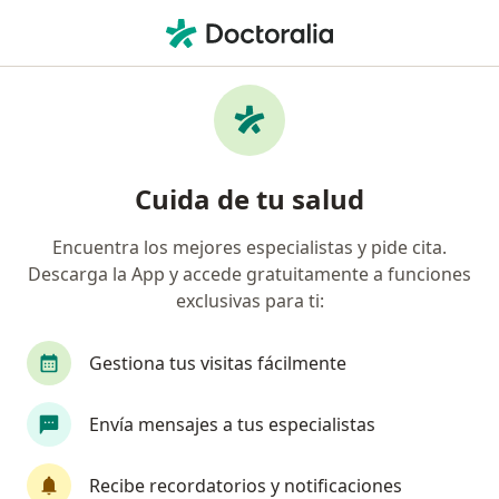
Men
Psicólogo • Pueblo Libre, Lima
Filtros
Seguro:
Interseguro
Psicólogos recomendados de Interseguro
Cuida de tu salud
en Pueblo Libre
Encuentra los mejores especialistas y pide cita.
Descarga la App y accede gratuitamente a funciones
exclusivas para ti:
Gestiona tus visitas fácilmente
Envía mensajes a tus especialistas
Ps Alejandra Gabriela Gamarra Rodriguez
Recibe recordatorios y notificaciones
·
Ver más
Psicólogo