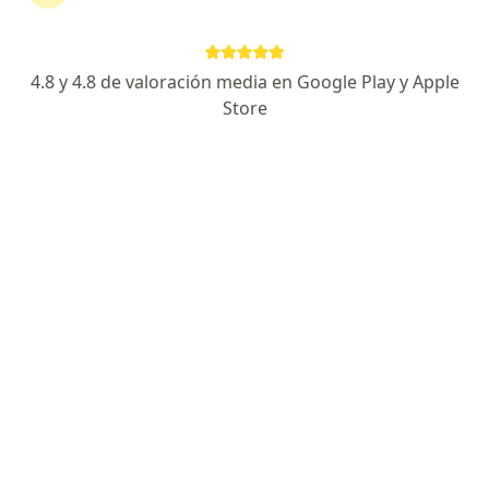
29 opinión
Dirección
Online
4.8 y 4.8 de valoración media en Google Play y Apple
Store
Calle la huaca 177, Pueblo Libre, Lima
•
Mapa
Psicoterapia
Acepta Interseguro
Consulta Psicológica Individual
S/ 120
Este especialista no ofrece reserva de cita en línea en esta dirección.
Solicita una cita
Consulta en línea disponible
Los especialistas de tu zona no están disponibles
para consultas presenciales. Prueba la consulta en
línea