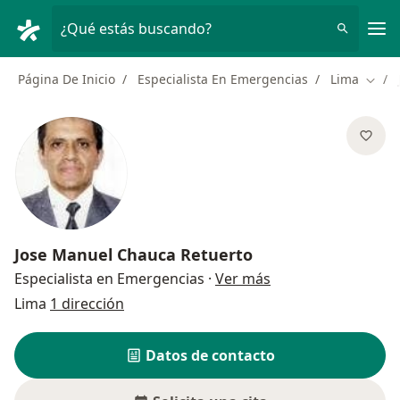
Men
¿Qué estás buscando?
Página De Inicio
Especialista En Emergencias
Lima
Cambi
Jose Manuel Chauca Retuerto
sobre las especiali
Especialista en Emergencias
·
Ver más
Lima
1 dirección
Datos de contacto