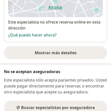
Ampliar
se abre en una nueva pestañ
Disponibilidad
Este especialista no ofrece reserva online en esta
dirección
¿Qué puedo hacer ahora?
Mostrar más detalles
sobre la dirección
No se aceptan aseguradoras
Este especialista sólo acepta pacientes privados. Usted
puede pagar directamente para reservar, o encontrar
otro especialista que acepte su aseguradora.
Buscar especialistas por aseguradora