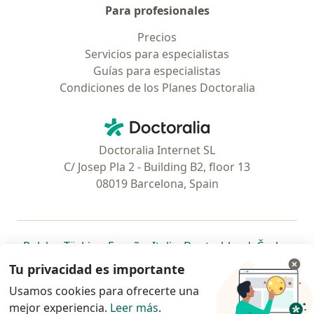
Para profesionales
Precios
Servicios para especialistas
Guías para especialistas
Condiciones de los Planes Doctoralia
Contacto
Doctoralia - Página de inicio
Doctoralia Internet SL
C/ Josep Pla 2 - Building B2, floor 13
08019 Barcelona, Spain
se abre en una nueva pestaña
se abre en una nueva pestaña
se abre en una nueva pestaña
se abre en una nueva pes
se abre en 
se a
Polska
,
Türkiye
,
España
,
Italia
,
Deutschland
,
Česko
,
se abre en una nueva pestaña
se abre en una nueva pestaña
se abre en una nueva pestaña
se abre en una nueva p
se abre en 
se abr
Portugal
,
México
,
Chile
,
Brasil
,
Argentina
,
Perú
,
Tu privacidad es importante
se abre en una nueva pe
Colombia
Usamos cookies para ofrecerte una
mejor experiencia.
www.doctoralia.pe © 2026 - Encuentra tu
Leer más
.