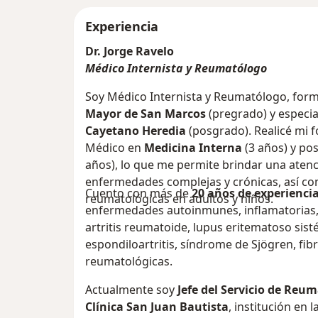
Experiencia
Dr. Jorge Ravelo
Médico Internista y Reumatólogo
Soy Médico Internista y Reumatólogo, for
Mayor de San Marcos
(pregrado) y especia
Cayetano Heredia
(posgrado). Realicé mi 
Médico en
Medicina Interna
(3 años) y po
años), lo que me permite brindar una atenc
enfermedades complejas y crónicas, así c
Cuento con más de
20 años de experienci
reumatológicas en adultos y niños.
enfermedades autoinmunes, inflamatorias, a
artritis reumatoide, lupus eritematoso sisté
espondiloartritis, síndrome de Sjögren, fib
reumatológicas.
Actualmente soy
Jefe del Servicio de Reum
Clínica San Juan Bautista
, institución en