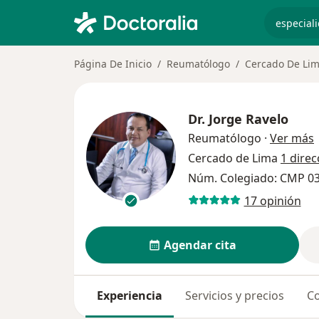
especiali
Página De Inicio
Reumatólogo
Cercado De Li
Dr.
Jorge Ravelo
s
Reumatólogo
·
Ver más
Cercado de Lima
1 direc
Núm. Colegiado: CMP 0
17 opinión
Agendar cita
Experiencia
Servicios y precios
Co