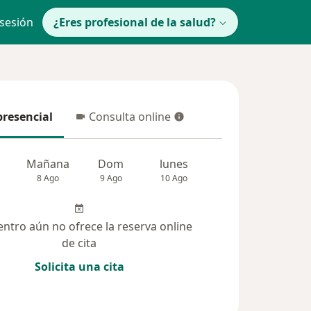
 sesión
¿Eres profesional de la salud?
presencial
Consulta online
resencial
Consulta online
Mañana
Dom
lunes
Mar
Mié
8 Ago
9 Ago
10 Ago
11 Ago
12 Ag
entro aún no ofrece la reserva online
de cita
Solicita una cita