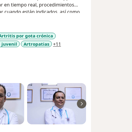
lar en tiempo real, procedimientos
lar cuando están indicados, así como
interna, rehabilitación y seguimiento
ósticos más precisos, tratamientos
paciente.
Artritis por gota crónica
a11y_sr_more_diseases
 juvenil
Artropatias
+11