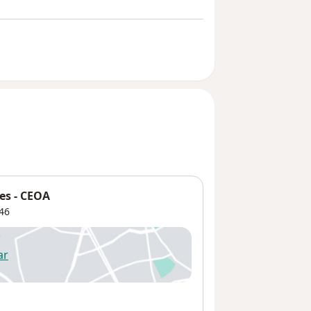
es - CEOA
46
ar
 abre en una nueva pestaña