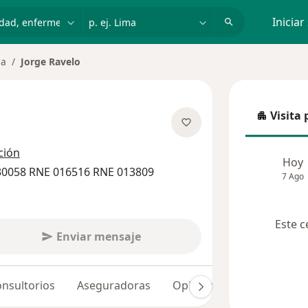
dad, enfermedad o nombre
p. ej. Lima
Iniciar
ma
Jorge Ravelo
Visita 
Visita p
obre las especializaciones
ción
Hoy
30058 RNE 016516 RNE 013809
7 Ago
Este c
Enviar mensaje
nsultorios
Aseguradoras
Opiniones (17)