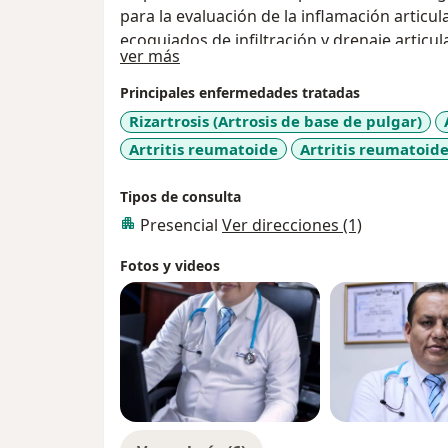
para la evaluación de la inflamación articu
ecoguiados de infiltración y drenaje articu
Acerca de mí
ver más
un enfoque multidisciplinario con medicina 
personalizado. Mi objetivo es lograr diagn
Principales enfermedades tratadas
oportunos y mejores resultados para cada 
Rizartrosis (Artrosis de base de pulgar)
Artritis reumatoide
Artritis reumatoide
Tipos de consulta
Presencial
Ver direcciones (1)
Fotos y videos