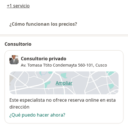
+1 servicio
¿Cómo funcionan los precios?
Consultorio
Consultorio privado
Av. Tomasa Ttito Condemayta 560-101,
Cusco
Ampliar
se abre en una nueva pestañ
Disponibilidad
Este especialista no ofrece reserva online en esta
dirección
¿Qué puedo hacer ahora?