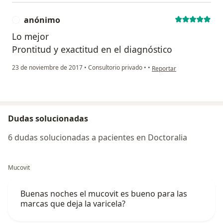
anónimo
A
Lo mejor
Prontitud y exactitud en el diagnóstico
en opinión del usuario a
23 de noviembre de 2017
•
Consultorio privado
•
•
Reportar
Dudas solucionadas
6 dudas solucionadas a pacientes en Doctoralia
Mucovit
Buenas noches el mucovit es bueno para las
marcas que deja la varicela?