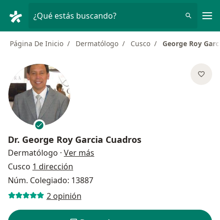
Men
¿Qué estás buscando?
Página De Inicio
Dermatólogo
Cusco
George Roy Garc
Dr.
George Roy Garcia Cuadros
sobre las especializaciones
Dermatólogo
·
Ver más
Cusco
1 dirección
Núm. Colegiado: 13887
2 opinión