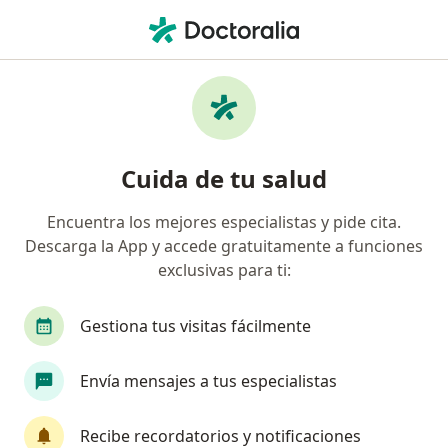
Men
¿Qué estás buscando?
Página De Inicio
Dermatólogo
Dermatólogo Cusco
George Roy Garcia Cuadros
Preguntas
Preguntas de pacientes
(6)
Cuida de tu salud
Encuentra los mejores especialistas y pide cita.
Mucovit
Descarga la App y accede gratuitamente a funciones
exclusivas para ti:
Buenas noches el mucovit es bueno
para las marcas que deja la varicela?
Gestiona tus visitas fácilmente
Envía mensajes a tus especialistas
RESPUESTA DEL PROFESIONAL:
Las marcas de varicela son variadas.
Recibe recordatorios y notificaciones