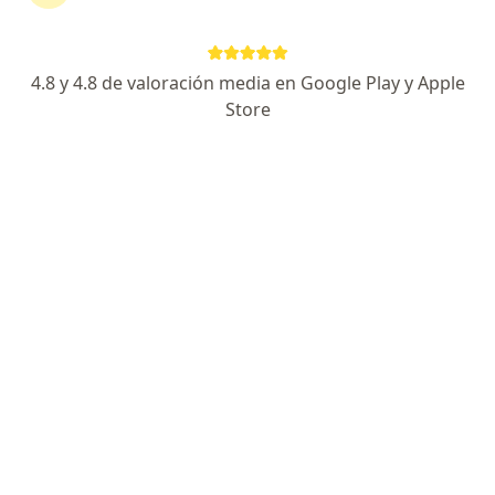
Las manchas tienden a desaparecer
pero las cicatrices son problemáticas
Mejor respuesta que con mucovit es
con cicatopic (Perú)
4.8 y 4.8 de valoración media en Google Play y Apple
Atentamente
Store
Mucovit
Buenas, mucovit sirve con su uso
disimular las estrías de adolescencia?
RESPUESTA DEL PROFESIONAL:
No, no sirve
Se puede atenuar estrías con láser o
con técnica de micromultipunción