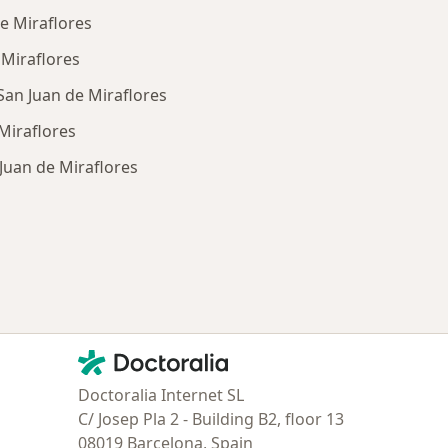
e Miraflores
Miraflores
San Juan de Miraflores
 Miraflores
 Juan de Miraflores
ría: Enfermedades más tratadas
Contacto
Doctoralia - Página de inicio
Doctoralia Internet SL
C/ Josep Pla 2 - Building B2, floor 13
08019 Barcelona, Spain