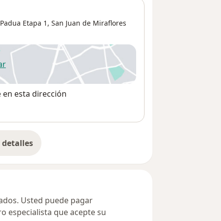
 Padua Etapa 1
,
San Juan de Miraflores
ar
 abre en una nueva pestaña
e en esta dirección
detalles
bre la dirección
ivados. Usted puede pagar
ro especialista que acepte su