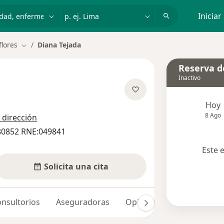
dad, enfermedad o nombre
p. ej. Lima
Iniciar
flores
Diana Tejada
Cambiar de ciudad
Reserva de
Inactivo
re las especializaciones
Hoy
8 Ago
 dirección
80852 RNE:049841
Este 
Solicita una cita
nsultorios
Aseguradoras
Opiniones