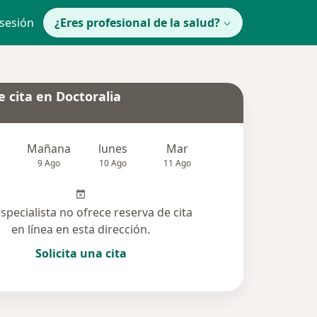
 sesión
¿Eres profesional de la salud?
 cita en Doctoralia
Mañana
lunes
Mar
Mié
Jue
9 Ago
10 Ago
11 Ago
12 Ago
13 Ag
especialista no ofrece reserva de cita
en línea en esta dirección.
Solicita una cita