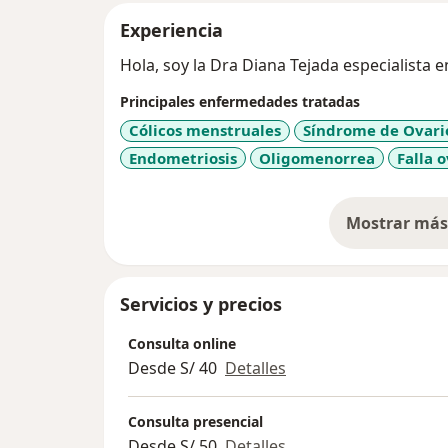
Experiencia
Hola, soy la Dra Diana Tejada especialista e
Principales enfermedades tratadas
Cólicos menstruales
Síndrome de Ovario
Endometriosis
Oligomenorrea
Falla 
Mostrar más 
so
Servicios y precios
Consulta online
Desde S/ 40
Detalles
Consulta presencial
Desde S/ 50
Detalles