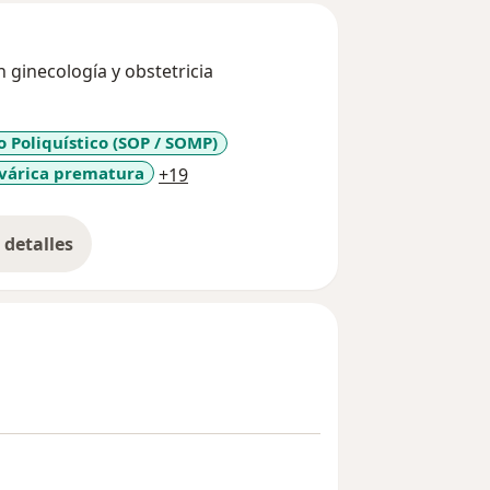
n ginecología y obstetricia
 Poliquístico (SOP / SOMP)
a11y_sr_more_diseases
ovárica prematura
+19
detalles
bre la experiencia