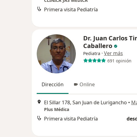
CLINICA JAS MÉDICA
Primera visita Pediatría
Dr. Juan Carlos Ti
Caballero
·
Ver más
Pediatra
691 opinión
Dirección
Online
El Sillar 178, San Juan de Lurigancho
•
M
Plus Médica
Primera visita Pediatría
desd