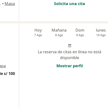
urigancho, Lima
•
Mapa
Solicita una cita
Hoy
Mañana
Dom
lunes
7 Ago
8 Ago
9 Ago
10 Ago
La reserva de citas en línea no está
disponible
apa
Mostrar perfil
e s/ 100