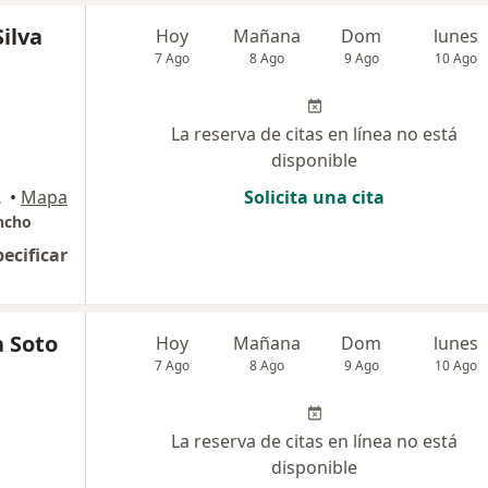
ilva
Hoy
Mañana
Dom
lunes
7 Ago
8 Ago
9 Ago
10 Ago
La reserva de citas en línea no está
disponible
Lurigancho
•
Mapa
Solicita una cita
ncho
pecificar
a Soto
Hoy
Mañana
Dom
lunes
7 Ago
8 Ago
9 Ago
10 Ago
La reserva de citas en línea no está
disponible