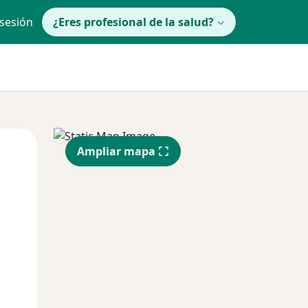
 sesión
¿Eres profesional de la salud?
Mar
Mié
Jue
Ampliar mapa
11 Ago
12 Ago
13 Ago