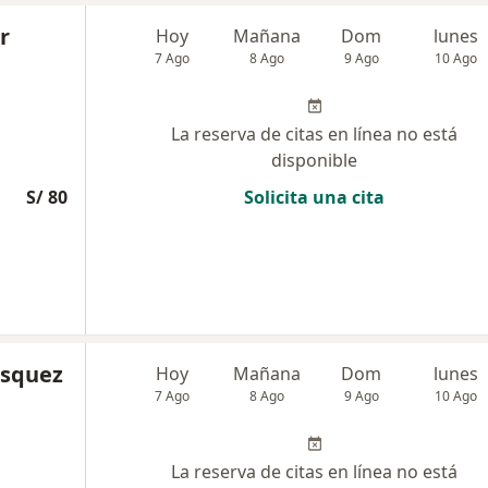
r
Hoy
Mañana
Dom
lunes
7 Ago
8 Ago
9 Ago
10 Ago
La reserva de citas en línea no está
disponible
S/ 80
Solicita una cita
asquez
Hoy
Mañana
Dom
lunes
7 Ago
8 Ago
9 Ago
10 Ago
La reserva de citas en línea no está