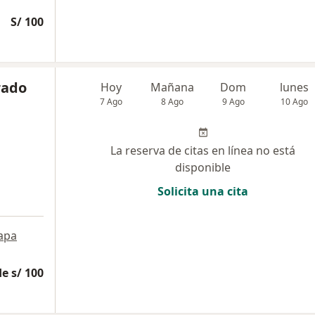
S/ 100
rado
Hoy
Mañana
Dom
lunes
7 Ago
8 Ago
9 Ago
10 Ago
La reserva de citas en línea no está
disponible
Solicita una cita
apa
e s/ 100