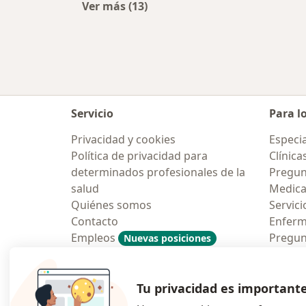
Ver más (13)
Más en esta categoría: Ciudades ce
Servicio
Para l
Privacidad y cookies
Especia
Política de privacidad para
Clínica
determinados profesionales de la
Pregun
salud
Medic
Quiénes somos
Servici
Contacto
Enfer
Empleos
Pregun
Nuevas posiciones
Condiciones Generales de
Aplicac
Contratación
Tu privacidad es important