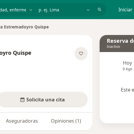
dad, enfermedad o nombre
p. ej. Lima
Iniciar
la Estremadoyro Quispe
de ciudad
Reserva de
Inactivo
oyro Quispe
las especializaciones
Hoy
9 Ago
Este 
Solicita una cita
Aseguradoras
Opiniones (1)