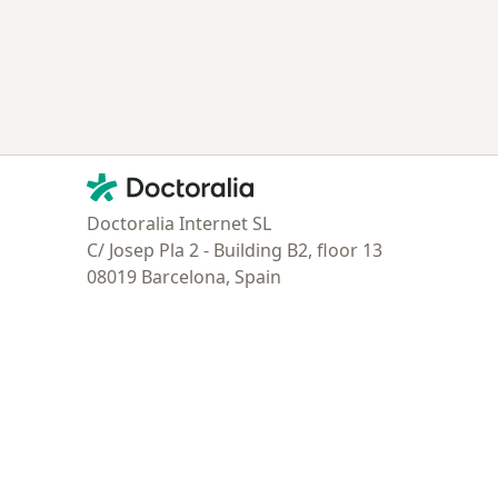
tratadas
Contacto
Doctoralia - Página de inicio
Doctoralia Internet SL
C/ Josep Pla 2 - Building B2, floor 13
08019 Barcelona, Spain