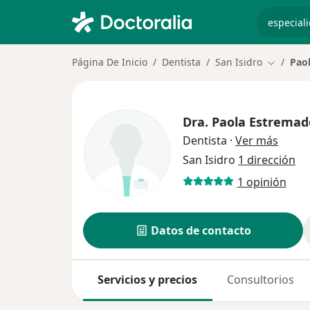
especiali
Página De Inicio
Dentista
San Isidro
Pao
Cambiar 
Dra.
Paola Estremad
sobre 
Dentista
·
Ver más
San Isidro
1 dirección
1 opinión
Datos de contacto
Servicios y precios
Consultorios