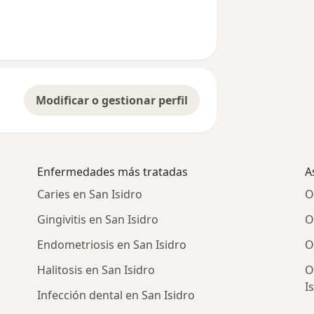
usuario Ines Amasifuen
Modificar o gestionar perfil
Enfermedades más tratadas
A
Caries en San Isidro
O
Gingivitis en San Isidro
O
Endometriosis en San Isidro
O
Halitosis en San Isidro
O
I
Infección dental en San Isidro