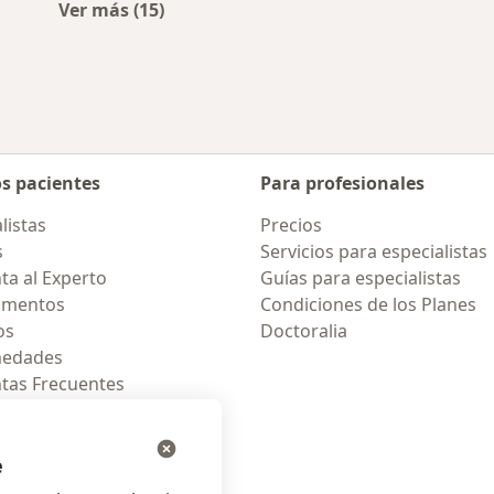
Ver más (15)
rcanas a San Isidro
Más en esta categoría: Enfermedades más 
os pacientes
Para profesionales
listas
Precios
s
Servicios para especialistas
ta al Experto
Guías para especialistas
amentos
Condiciones de los Planes
os
Doctoralia
medades
tas Frecuentes
ión para celular
e