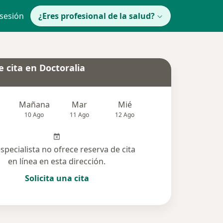
 sesión
¿Eres profesional de la salud?
 cita en Doctoralia
Mañana
Mar
Mié
Jue
Vie
10 Ago
11 Ago
12 Ago
13 Ago
14 Ag
especialista no ofrece reserva de cita
en línea en esta dirección.
Solicita una cita