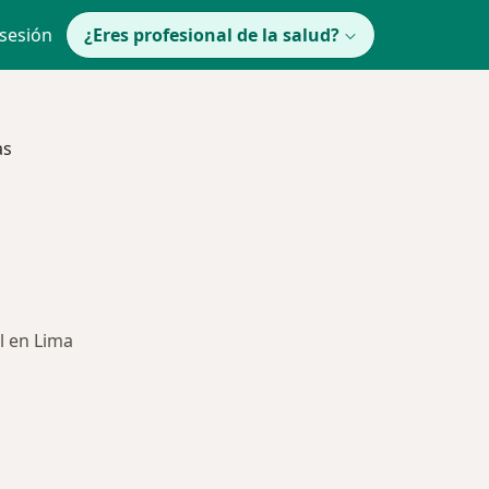
 sesión
¿Eres profesional de la salud?
as
l en Lima
ría: Enfermedades más tratadas