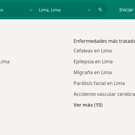
dad, enfermedad o nombre
p. ej. Lima
Iniciar
Enfermedades más tratad
Cefaleas en Lima
Lima
Epilepsia en Lima
Migraña en Lima
Parálisis facial en Lima
Accidente vascular cerebra
Ver más (15)
Más en esta catego
biar de ciudad