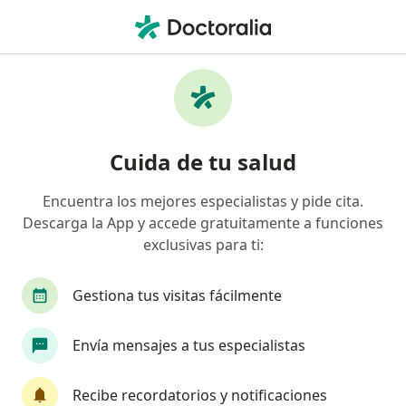
Men
Neurólogo • Lima, Lima
Búsquedas relacionadas
Otros especialistas de Cardif
Alergistas de Cardif en Lima
Cuida de tu salud
Ginecólogos de Cardif en Lima
Encuentra los mejores especialistas y pide cita.
Hematólogos de Cardif en Lima
Descarga la App y accede gratuitamente a funciones
Internistas de Cardif en Lima
exclusivas para ti:
Traumatólogos y ortopedistas de Cardif en Lima
Gestiona tus visitas fácilmente
Ver más (1)
Más en esta categoría: Otros especialistas de 
Envía mensajes a tus especialistas
Enfermedades más tratadas
Cefaleas en Lima
Recibe recordatorios y notificaciones