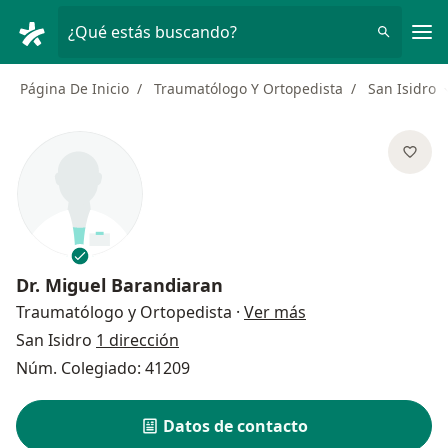
Men
¿Qué estás buscando?
Página De Inicio
Traumatólogo Y Ortopedista
San Isidro
Dr.
Miguel Barandiaran
sobre las especial
Traumatólogo y Ortopedista
·
Ver más
San Isidro
1 dirección
Núm. Colegiado: 41209
Datos de contacto