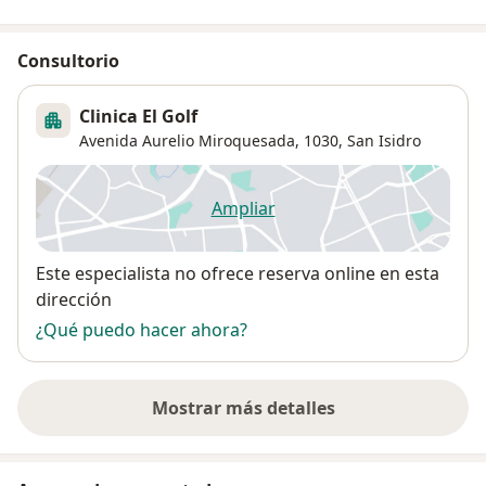
Consultorio
Clinica El Golf
Avenida Aurelio Miroquesada, 1030,
San Isidro
Ampliar
se abre en una nueva pestañ
Disponibilidad
Este especialista no ofrece reserva online en esta
dirección
¿Qué puedo hacer ahora?
Mostrar más detalles
sobre la dirección