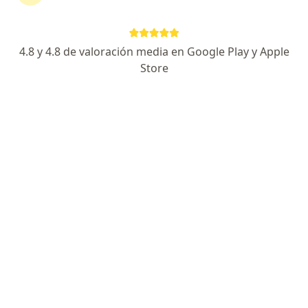
Consultorio privado
Autopsia
Precio sin especificar
Este especialista no ofrece reserva de cita en línea en esta dirección.
4.8 y 4.8 de valoración media en Google Play y Apple
Store
Solicita una cita
Dr. Noe Vizcarra Villegas
Médico legal, Psiquiatra
1 opinión
Calle Carlos Roldan 277, Lima
•
Mapa
Psiquiatra Legal y Forense