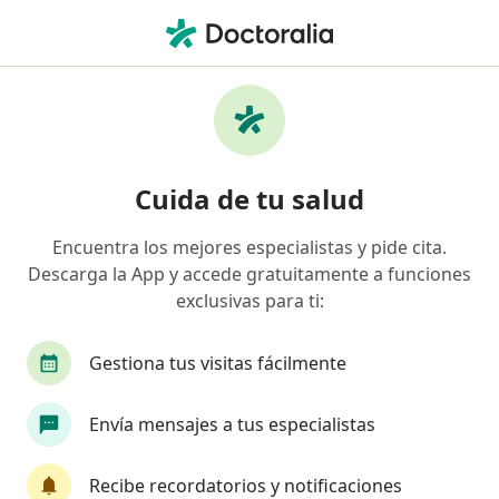
Men
Médico Legal • Lima, Lima
Filtros
Mapa
Médicos legales en Lima
Cuida de tu salud
Encuentra los mejores especialistas y pide cita.
Descarga la App y accede gratuitamente a funciones
exclusivas para ti:
Gestiona tus visitas fácilmente
Dr. Pedro Tafur Navarro
Envía mensajes a tus especialistas
Médico legal, Psiquiatra
avenida Los Fresnos, La Molina
•
Mapa
Recibe recordatorios y notificaciones