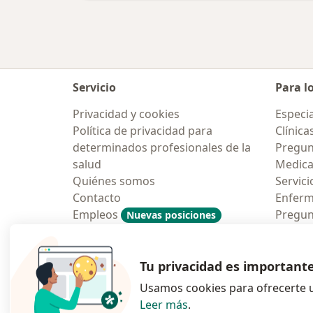
Servicio
Para l
Privacidad y cookies
Especia
Política de privacidad para
Clínica
determinados profesionales de la
Pregun
salud
Medic
Quiénes somos
Servici
Contacto
Enfer
Empleos
Pregun
Nuevas posiciones
Condiciones Generales de
Aplicac
Contratación
Tu privacidad es important
Usamos cookies para ofrecerte u
Leer más
.
se abre en una n
se abre 
s
Polska
,
Türkiye
,
España
,