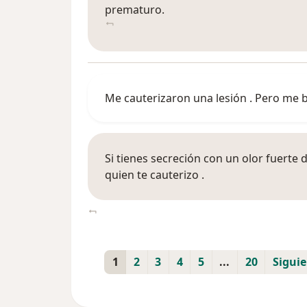
prematuro.
Me cauterizaron una lesión . Pero me b
Si tienes secreción con un olor fuerte 
quien te cauterizo .
1
2
3
4
5
...
20
Sigui