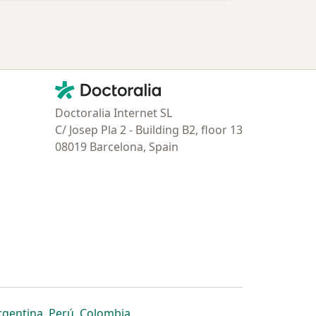
Contacto
Doctoralia - Página de inicio
Doctoralia Internet SL
C/ Josep Pla 2 - Building B2, floor 13
08019 Barcelona, Spain
estaña
 nueva pestaña
n una nueva pestaña
 abre en una nueva pestaña
se abre en una nueva pestaña
se abre en una nueva pestaña
se abre en una nueva pestaña
rgentina
,
Perú
,
Colombia