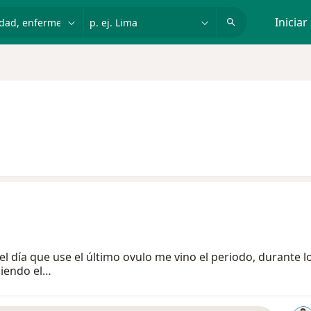
dad, enfermedad o nombre
p. ej. Lima
Iniciar
l día que use el último ovulo me vino el periodo, durante l
niendo el…