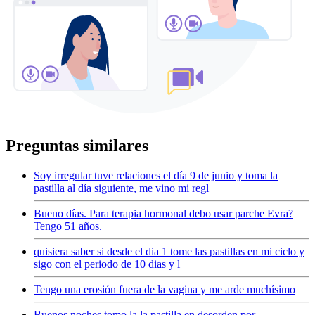
Preguntas similares
Soy irregular tuve relaciones el día 9 de junio y toma la
pastilla al día siguiente, me vino mi regl
Bueno días. Para terapia hormonal debo usar parche Evra?
Tengo 51 años.
quisiera saber si desde el dia 1 tome las pastillas en mi ciclo y
sigo con el periodo de 10 dias y l
Tengo una erosión fuera de la vagina y me arde muchísimo
Buenos noches tomo la la pastilla en desorden por