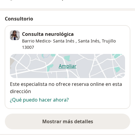
Consultorio
Consulta neurológica
Barrio Medico- Santa Inés ,
Santa Inés
,
Trujillo
13007
Ampliar
se abre en una nueva pestañ
Disponibilidad
Este especialista no ofrece reserva online en esta
dirección
¿Qué puedo hacer ahora?
Mostrar más detalles
sobre la dirección