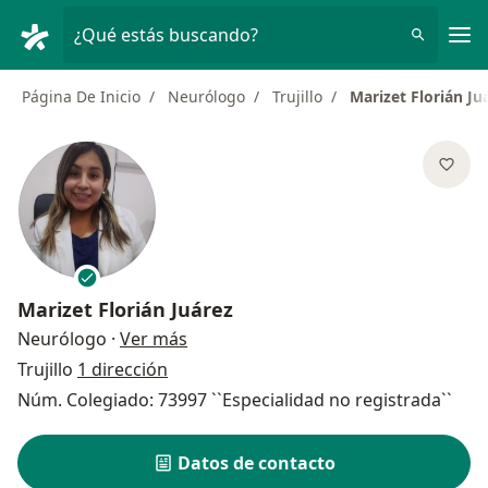
Men
¿Qué estás buscando?
Página De Inicio
Neurólogo
Trujillo
Marizet Florián Ju
Marizet Florián Juárez
sobre las especializaciones
Neurólogo
·
Ver más
Trujillo
1 dirección
Núm. Colegiado: 73997 ``Especialidad no registrada``
Datos de contacto