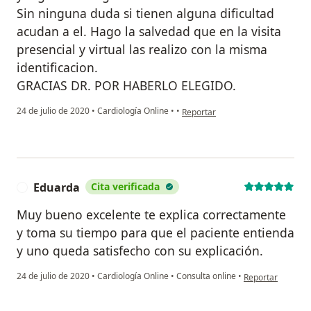
Sin ninguna duda si tienen alguna dificultad
acudan a el. Hago la salvedad que en la visita
presencial y virtual las realizo con la misma
identificacion.
GRACIAS DR. POR HABERLO ELEGIDO.
en opinión del usuario Maria Ele
24 de julio de 2020
•
Cardiología Online
•
•
Reportar
Eduarda
Cita verificada
E
Muy bueno excelente te explica correctamente
y toma su tiempo para que el paciente entienda
y uno queda satisfecho con su explicación.
en opinión del u
24 de julio de 2020
•
Cardiología Online
•
Consulta online
•
Reportar