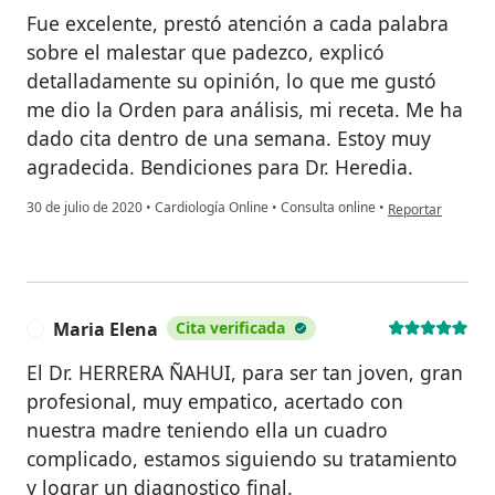
Fue excelente, prestó atención a cada palabra
sobre el malestar que padezco, explicó
detalladamente su opinión, lo que me gustó
me dio la Orden para análisis, mi receta. Me ha
dado cita dentro de una semana. Estoy muy
agradecida. Bendiciones para Dr. Heredia.
en opinión del us
30 de julio de 2020
•
Cardiología Online
•
Consulta online
•
Reportar
Maria Elena
Cita verificada
M
El Dr. HERRERA ÑAHUI, para ser tan joven, gran
profesional, muy empatico, acertado con
nuestra madre teniendo ella un cuadro
complicado, estamos siguiendo su tratamiento
y lograr un diagnostico final.