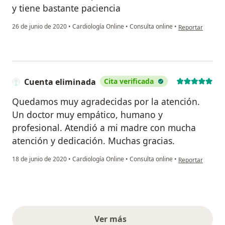
y tiene bastante paciencia
en opinión del u
26 de junio de 2020
•
Cardiología Online
•
Consulta online
•
Reportar
Cuenta eliminada
Cita verificada
Quedamos muy agradecidas por la atención.
Un doctor muy empático, humano y
profesional. Atendió a mi madre con mucha
atención y dedicación. Muchas gracias.
en opinión del u
18 de junio de 2020
•
Cardiología Online
•
Consulta online
•
Reportar
Ver más
opiniones anteriores