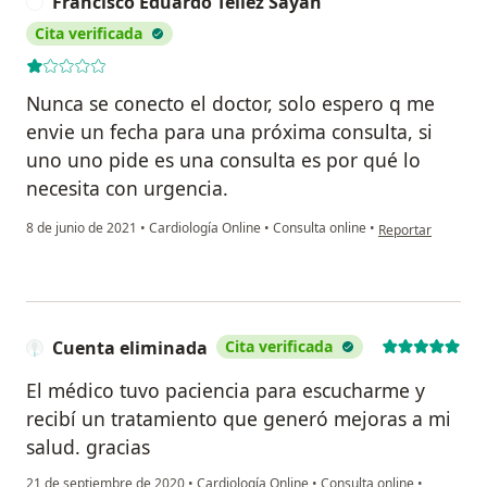
Francisco Eduardo Tellez Sayán
F
Cita verificada
Nunca se conecto el doctor, solo espero q me
envie un fecha para una próxima consulta, si
uno uno pide es una consulta es por qué lo
necesita con urgencia.
en opinión del us
8 de junio de 2021
•
Cardiología Online
•
Consulta online
•
Reportar
Cuenta eliminada
Cita verificada
El médico tuvo paciencia para escucharme y
recibí un tratamiento que generó mejoras a mi
salud. gracias
21 de septiembre de 2020
•
Cardiología Online
•
Consulta online
•