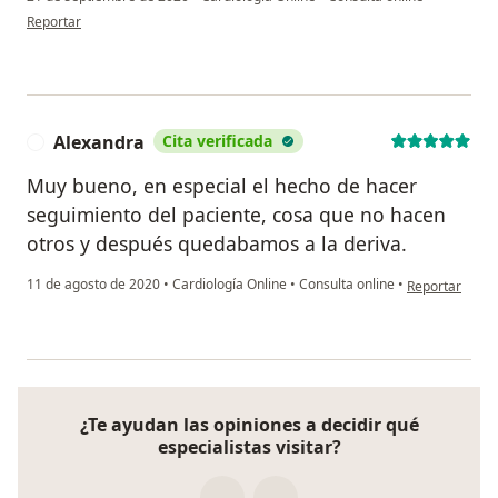
en opinión del usuario Cuenta eliminada
Reportar
Alexandra
Cita verificada
A
Muy bueno, en especial el hecho de hacer
seguimiento del paciente, cosa que no hacen
otros y después quedabamos a la deriva.
en opinión del
11 de agosto de 2020
•
Cardiología Online
•
Consulta online
•
Reportar
¿Te ayudan las opiniones a decidir qué
especialistas visitar?