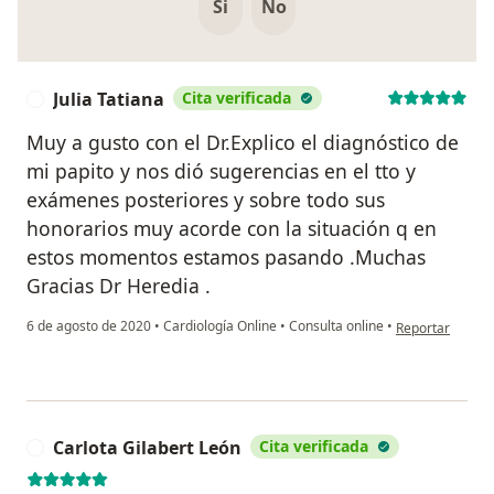
Si
No
Julia Tatiana
Cita verificada
J
Muy a gusto con el Dr.Explico el diagnóstico de
mi papito y nos dió sugerencias en el tto y
exámenes posteriores y sobre todo sus
honorarios muy acorde con la situación q en
estos momentos estamos pasando .Muchas
Gracias Dr Heredia .
en opinión del u
6 de agosto de 2020
•
Cardiología Online
•
Consulta online
•
Reportar
Carlota Gilabert León
Cita verificada
C