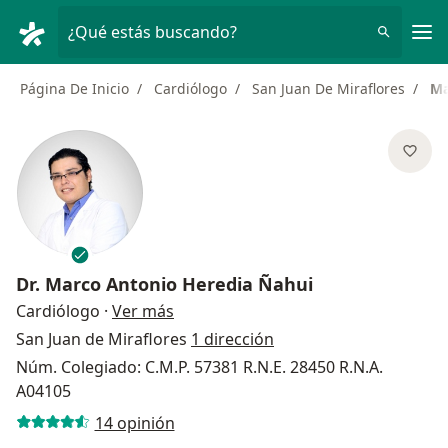
Men
¿Qué estás buscando?
Página De Inicio
Cardiólogo
San Juan De Miraflores
Ma
Dr.
Marco Antonio Heredia Ñahui
sobre las especializaciones
Cardiólogo
·
Ver más
San Juan de Miraflores
1 dirección
Núm. Colegiado: C.M.P. 57381 R.N.E. 28450 R.N.A.
A04105
14 opinión