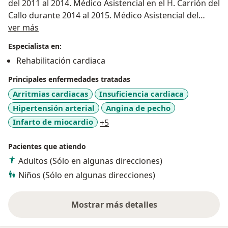
del 2011 al 2014. Médico Asistencial en el H. Carrión del
Callo durante 2014 al 2015. Médico Asistencial del
Acerca de mí
Instituto Nacional del Corazón (INCOR - ESSALUD) del
ver más
2015 al presente, en la Unidad Funcional de
Especialista en:
Rehabilitación Cardiaca. Docente de la Universidad
Rehabilitación cardiaca
Peruana Unión, cátedras de electrocardiografía y
dolor torácico (2018 a la fecha).
Principales enfermedades tratadas
Arritmias cardiacas
Insuficiencia cardiaca
Hipertensión arterial
Angina de pecho
a11y_sr_more_diseases
Infarto de miocardio
+5
Pacientes que atiendo
Adultos (Sólo en algunas direcciones)
Niños (Sólo en algunas direcciones)
Mostrar más detalles
sobre la experiencia