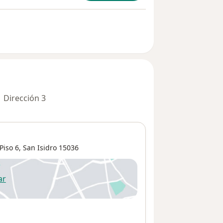
Dirección 3
Piso 6,
San Isidro
15036
ar
 abre en una nueva pestaña