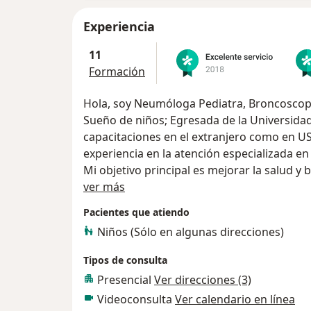
Experiencia
11
Formación
Hola, soy Neumóloga Pediatra, Broncoscopis
Sueño de niños; Egresada de la Universidad 
capacitaciones en el extranjero como en USA
experiencia en la atención especializada e
Mi objetivo principal es mejorar la salud y 
Acerca de mí
En la atención se le explicará detalladamen
ver más
finalidad de lograr la correcta administrac
Pacientes que atiendo
objetivo.
Niños (Sólo en algunas direcciones)
Tipos de consulta
Presencial
Ver direcciones (3)
Videoconsulta
Ver calendario en línea