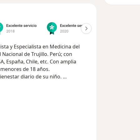
ta y Especialista en Medicina del
Nacional de Trujillo. Perú; con
, España, Chile, etc. Con amplia
n menores de 18 años.
bienestar diario de su niño.
te las pautas de tratamiento con la
ión del mismo y con ello lograr nuestro