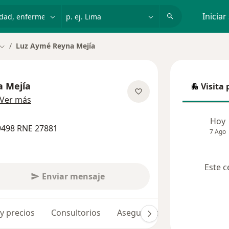
dad, enfermedad o nombre
p. ej. Lima
Iniciar
Luz Aymé Reyna Mejía
Cambiar de ciudad
 Mejía
Visita 
Visita p
sobre las especializaciones
Ver más
Hoy
9498 RNE 27881
7 Ago
Este c
Enviar mensaje
 y precios
Consultorios
Aseguradoras
Opiniones 