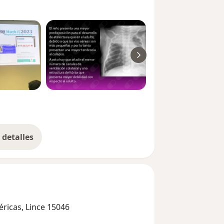
detalles
bre la experiencia
éricas, Lince 15046