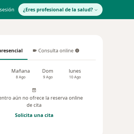
 sesión
¿Eres profesional de la salud?
presencial
Consulta online
resencial
Consulta online
Mañana
Dom
lunes
Mar
Mié
8 Ago
9 Ago
10 Ago
11 Ago
12 Ag
entro aún no ofrece la reserva online
de cita
Solicita una cita
(48)
Dudas solucionadas (20)