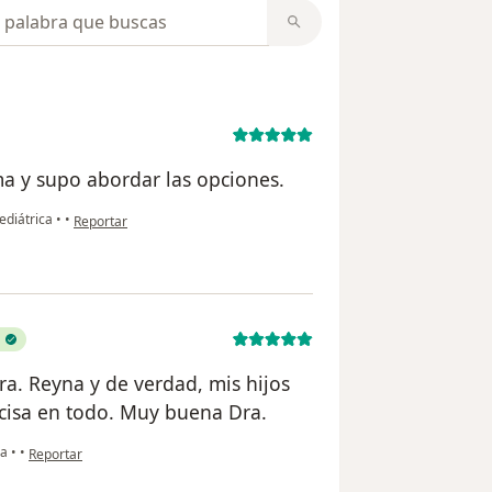
opiniones
a y supo abordar las opciones.
en opinión del usuario Abraman Arias
ediátrica
•
•
Reportar
ra. Reyna y de verdad, mis hijos
ecisa en todo. Muy buena Dra.
en opinión del usuario Yaritza Pérez Heredia
ca
•
•
Reportar