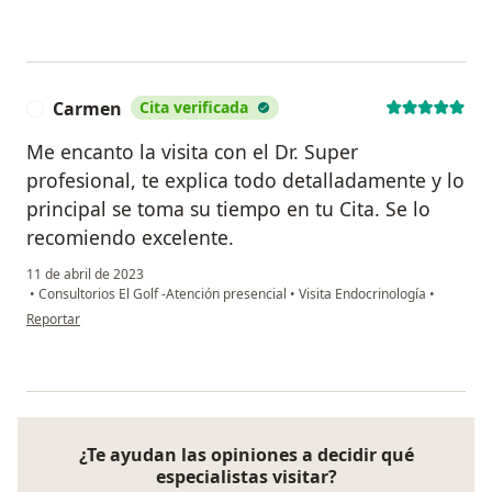
Carmen
Cita verificada
C
Me encanto la visita con el Dr. Super
profesional, te explica todo detalladamente y lo
principal se toma su tiempo en tu Cita. Se lo
recomiendo excelente.
11 de abril de 2023
•
Consultorios El Golf -Atención presencial
•
Visita Endocrinología
•
en opinión del usuario Carmen
Reportar
¿Te ayudan las opiniones a decidir qué
especialistas visitar?