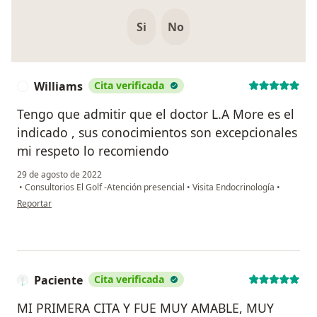
Si
No
Williams
Cita verificada
W
Tengo que admitir que el doctor L.A More es el
indicado , sus conocimientos son excepcionales
mi respeto lo recomiendo
29 de agosto de 2022
•
Consultorios El Golf -Atención presencial
•
Visita Endocrinología
•
en opinión del usuario Williams
Reportar
Paciente
Cita verificada
MI PRIMERA CITA Y FUE MUY AMABLE, MUY