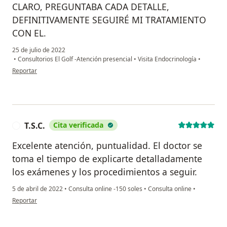
CLARO, PREGUNTABA CADA DETALLE,
DEFINITIVAMENTE SEGUIRÉ MI TRATAMIENTO
CON EL.
25 de julio de 2022
•
Consultorios El Golf -Atención presencial
•
Visita Endocrinología
•
en opinión del usuario Paciente
Reportar
T.S.C.
Cita verificada
T
Excelente atención, puntualidad. El doctor se
toma el tiempo de explicarte detalladamente
los exámenes y los procedimientos a seguir.
5 de abril de 2022
•
Consulta online -150 soles
•
Consulta online
•
en opinión del usuario T.S.C.
Reportar