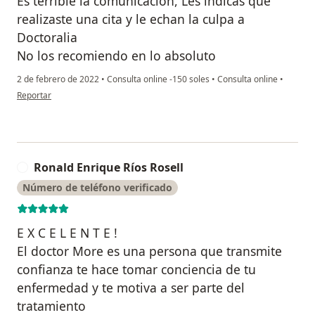
Es terrible la comunicación, Les indicas que
realizaste una cita y le echan la culpa a
Doctoralia
No los recomiendo en lo absoluto
2 de febrero de 2022
•
Consulta online -150 soles
•
Consulta online
•
en opinión del usuario Dayana Fernandez Arriaga
Reportar
Ronald Enrique Ríos Rosell
R
Número de teléfono verificado
E X C E L E N T E !
El doctor More es una persona que transmite
confianza te hace tomar conciencia de tu
enfermedad y te motiva a ser parte del
tratamiento