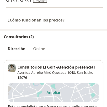
S/ 150 - S/ 350
Detalles
¿Cómo funcionan los precios?
Consultorios (2)
Dirección
Online
Consultorios El Golf -Atención presencial
Avenida Aurelio Miró Quesada 1048,
San Isidro
15076
Ampliar
se abre en una nueva pestañ
Disponibilidad
Este especialista no ofrece reserva online en esta