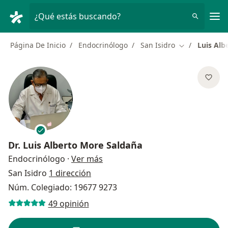
Men
¿Qué estás buscando?
Página De Inicio
Endocrinólogo
San Isidro
Luis Alb
Cambiar de ci
Dr.
Luis Alberto More Saldaña
sobre las especializaciones
Endocrinólogo
·
Ver más
San Isidro
1 dirección
Núm. Colegiado: 19677 9273
49 opinión