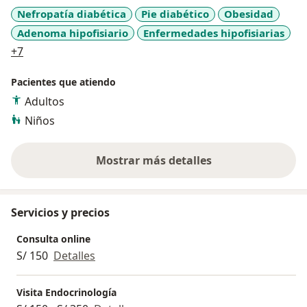
Universidad Nacional Federico Villarreal 2004
Nefropatía diabética
Pie diabético
Obesidad
Doctor en Medicina Universidad Nacional Federico
Adenoma hipofisiario
Enfermedades hipofisiarias
Villarreal 2004
a11y_sr_more_diseases
Jefe de Especialidade Medicas Hospital Santa Rosa al
+7
momento 2013
Pacientes que atiendo
Adultos
Niños
Mostrar más detalles
sobre la experiencia
Servicios y precios
Consulta online
S/ 150
Detalles
Visita Endocrinología