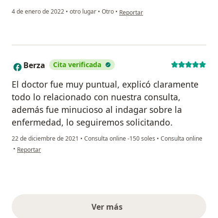
en opinión del usuario Ronald Enriqu
4 de enero de 2022
•
otro lugar
•
Otro
•
Reportar
Berza
Cita verificada
B
El doctor fue muy puntual, explicó claramente
todo lo relacionado con nuestra consulta,
además fue minucioso al indagar sobre la
enfermedad, lo seguiremos solicitando.
22 de diciembre de 2021
•
Consulta online -150 soles
•
Consulta online
en opinión del usuario Berza
•
Reportar
Ver más
opiniones anteriores