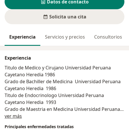
Datos de contacto
Solicita una cita
Experiencia
Servicios y precios
Consultorios
Experiencia
Titulo de Medico y Cirujano Universidad Peruana
Cayetano Heredia 1986
Grado de Bachiller de Medicina Universidad Peruana
Cayetano Heredia 1986
Titulo de Endocrinologo Universidad Peruana
Cayetano Heredia 1993
Grado de Maestria en Medicina Universidad Peruana
Acerca de mí
Cayetano Heredia 1993
ver más
Grado de Maestria en Administracion en Salud
Principales enfermedades tratadas