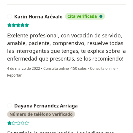
Karin Horna Arévalo
Cita verificada
K
Exelente profesional, con vocación de servicio,
amable, paciente, comprensivo, resuelve todas
las interrogantes que tengas, te explica sobre la
enfermedad que presentas, se los recomiendo!
4 de marzo de 2022
•
Consulta online -150 soles
•
Consulta online
•
en opinión del usuario Karin Horna Arévalo
Reportar
Dayana Fernandez Arriaga
D
Número de teléfono verificado