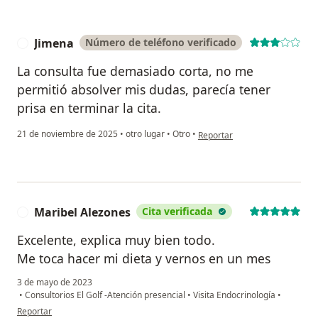
Jimena
Número de teléfono verificado
J
La consulta fue demasiado corta, no me
permitió absolver mis dudas, parecía tener
prisa en terminar la cita.
en opinión del usuario Jimena
21 de noviembre de 2025
•
otro lugar
•
Otro
•
Reportar
Maribel Alezones
Cita verificada
M
Excelente, explica muy bien todo.
Me toca hacer mi dieta y vernos en un mes
3 de mayo de 2023
•
Consultorios El Golf -Atención presencial
•
Visita Endocrinología
•
en opinión del usuario Maribel Alezones
Reportar