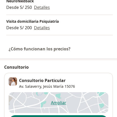
Neurofeedback
psiquiatra
Desde S/ 250
Detalles
Costo por sesión: 220 soles
Visita domiciliaria Psiquiatría
(Puedes tomar las sesiones de forma individual o
Desde S/ 200
Detalles
como paquete completo)
Inscripciones y consultas: por WhatsApp.
¿Cómo funcionan los precios?
Consultorio
Consultorio Particular
Av. Salaverry,
Jesús María
15076
Ampliar
se abre en una nueva pestañ