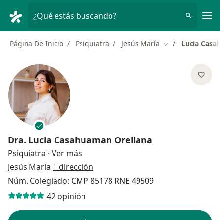
Men
¿Qué estás buscando?
Página De Inicio
Psiquiatra
Jesús María
Lucia Casa
Cambiar de ciud
Dra.
Lucia Casahuaman Orellana
sobre las especializaciones
Psiquiatra
·
Ver más
Jesús María
1 dirección
Núm. Colegiado: CMP 85178 RNE 49509
42 opinión