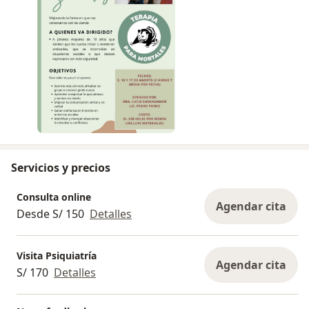
quienes somos, sin renunciar al deseo de
pertenecer y conectar con un grupo
¿Para quién es?
Para jóvenes y adultos a partir de los 18 años que
quieran desarrollar o fortalecer sus habilidades
sociales, mejorar sus relaciones y alcanzar sus
metas personales, sociales o laborales.
¿Cuántas sesiones son?
Servicios y precios
3 sesiones de 2 horas y media cada una.
Fechas y horarios:
Consulta online
• Domingos 3, 10 y 17 de agosto de 3:30 p.m. a
Agendar cita
Desde S/ 150
Detalles
5:30 p.m.
Incluye:
Visita Psiquiatría
Agendar cita
• Materiales para todas las actividades
S/ 170
Detalles
• Espacios lúdicos, prácticos y reflexivos
• Acompañamiento de un psicólogo y una