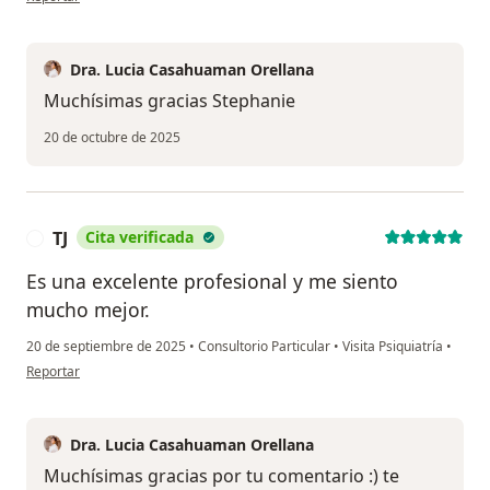
Dra. Lucia Casahuaman Orellana
Muchísimas gracias Stephanie
20 de octubre de 2025
TJ
Cita verificada
T
Es una excelente profesional y me siento
mucho mejor.
20 de septiembre de 2025
•
Consultorio Particular
•
Visita Psiquiatría
•
en opinión del usuario TJ
Reportar
Dra. Lucia Casahuaman Orellana
Muchísimas gracias por tu comentario :) te