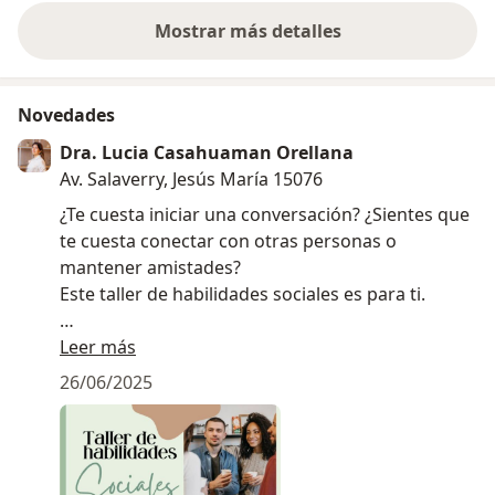
Mostrar más detalles
sobre la experiencia
Novedades
Dra. Lucia Casahuaman Orellana
Av. Salaverry, Jesús María 15076
¿Te cuesta iniciar una conversación? ¿Sientes que
te cuesta conectar con otras personas o
mantener amistades?
Este taller de habilidades sociales es para ti.
Vamos a trabajar en grupo, de forma dinámica y
Leer más
cercana, las herramientas necesarias para
26/06/2025
mejorar tu comunicación, tu seguridad al hablar y
tu forma de relacionarte con los demás, tanto en
lo personal como en lo laboral.
Es completamente válido buscar ser fieles a