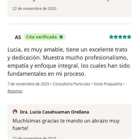
22 de noviembre de 2025
AS
Cita verificada
A
Lucia, es muy amable, tiene un excelente trato
y dedicación. Muestra mucho profesionalismo,
empatía y enfoque integral, los cuales han sido
fundamentales en mi proceso.
7 de noviembre de 2025
•
Consultorio Particular
•
Visita Psiquiatría
•
en opinión del usuario AS
Reportar
Dra. Lucia Casahuaman Orellana
Muchísimas gracias te mando un abrazo muy
fuerte!
22 de noviembre de 2025