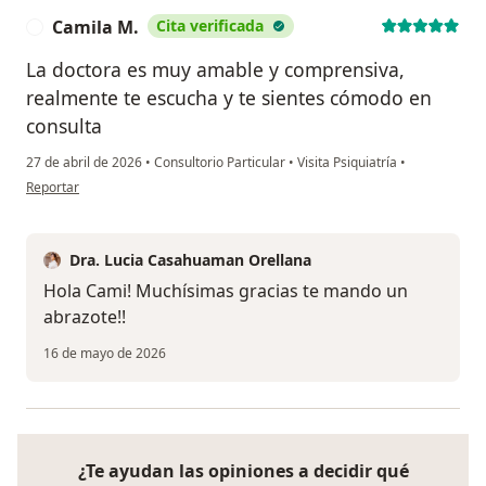
Camila M.
Cita verificada
C
La doctora es muy amable y comprensiva,
realmente te escucha y te sientes cómodo en
consulta
27 de abril de 2026
•
Consultorio Particular
•
Visita Psiquiatría
•
en opinión del usuario Camila M.
Reportar
Dra. Lucia Casahuaman Orellana
Hola Cami! Muchísimas gracias te mando un
abrazote!!
16 de mayo de 2026
¿Te ayudan las opiniones a decidir qué