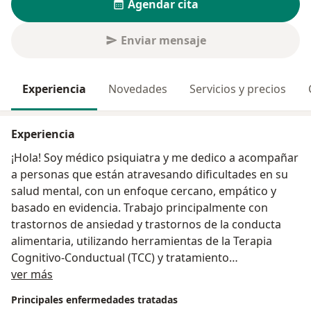
Agendar cita
Enviar mensaje
Experiencia
Novedades
Servicios y precios
Experiencia
¡Hola! Soy médico psiquiatra y me dedico a acompañar
a personas que están atravesando dificultades en su
salud mental, con un enfoque cercano, empático y
basado en evidencia. Trabajo principalmente con
trastornos de ansiedad y trastornos de la conducta
alimentaria, utilizando herramientas de la Terapia
Cognitivo-Conductual (TCC) y tratamiento
Acerca de mí
psicofarmacológico cuando es necesario.
ver más
Realicé prácticas clínicas en España, enfocadas en el
Principales enfermedades tratadas
manejo integral de los trastornos de la conducta