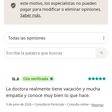
este motivo, los especialistas no pueden
pagar para modificar o eliminar opiniones.
Más información sobre opiniones
Saber más.
Busca en opiniones
N.A
Cita verificada
N
La doctora realmente tiene vacación y mucha
empatía y conoce muy bien lo que hace.
en opinión del
3 de junio de 2026
•
Consultorio Particular
•
Consulta online
•
Reportar