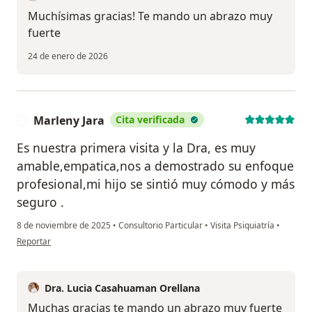
Muchísimas gracias! Te mando un abrazo muy
fuerte
24 de enero de 2026
Marleny Jara
Cita verificada
M
Es nuestra primera visita y la Dra, es muy
amable,empatica,nos a demostrado su enfoque
profesional,mi hijo se sintió muy cómodo y más
seguro .
8 de noviembre de 2025
•
Consultorio Particular
•
Visita Psiquiatría
•
en opinión del usuario Marleny Jara
Reportar
Dra. Lucia Casahuaman Orellana
Muchas gracias te mando un abrazo muy fuerte