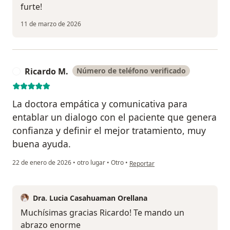
furte!
11 de marzo de 2026
Ricardo M.
Número de teléfono verificado
R
La doctora empática y comunicativa para
entablar un dialogo con el paciente que genera
confianza y definir el mejor tratamiento, muy
buena ayuda.
en opinión del usuario Ricardo M.
22 de enero de 2026
•
otro lugar
•
Otro
•
Reportar
Dra. Lucia Casahuaman Orellana
Muchísimas gracias Ricardo! Te mando un
abrazo enorme