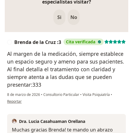
especialistas visitar?
Si
No
Brenda de la Cruz :3
Cita verificada
B
Al margen de la medicación, siempre establece
un espacio seguro y ameno para sus pacientes.
Al final detalla el tratamiento con claridad y
siempre atenta a las dudas que se pueden
presentar:333
8 de marzo de 2026
•
Consultorio Particular
•
Visita Psiquiatría
•
en opinión del usuario Brenda de la Cruz :3
Reportar
Dra. Lucia Casahuaman Orellana
Muchas gracias Brenda! te mando un abrazo