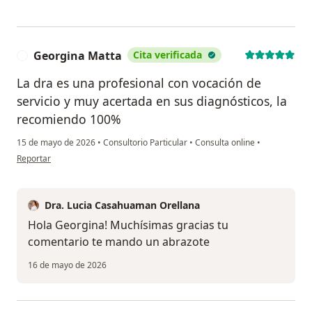
Georgina Matta
Cita verificada
G
La dra es una profesional con vocación de
servicio y muy acertada en sus diagnósticos, la
recomiendo 100%
15 de mayo de 2026
•
Consultorio Particular
•
Consulta online
•
en opinión del usuario Georgina Matta
Reportar
Dra. Lucia Casahuaman Orellana
Hola Georgina! Muchísimas gracias tu
comentario te mando un abrazote
16 de mayo de 2026