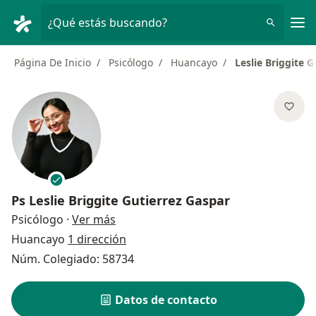
Men
¿Qué estás buscando?
Página De Inicio
Psicólogo
Huancayo
Leslie Briggite 
Ps
Leslie Briggite Gutierrez Gaspar
sobre las especializaciones
Psicólogo
·
Ver más
Huancayo
1 dirección
Núm. Colegiado: 58734
Datos de contacto