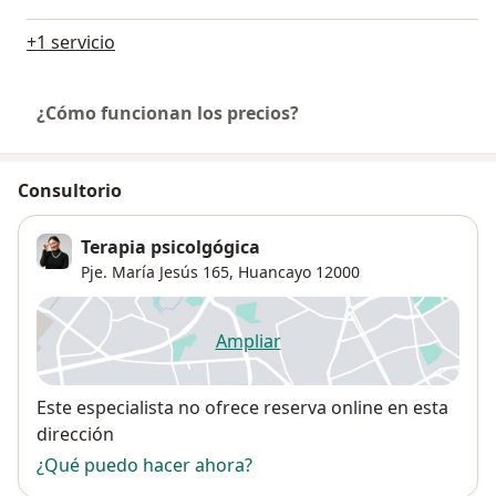
+1 servicio
¿Cómo funcionan los precios?
Consultorio
Terapia psicolgógica
Pje. María Jesús 165,
Huancayo
12000
Ampliar
se abre en una nueva pestañ
Disponibilidad
Este especialista no ofrece reserva online en esta
dirección
¿Qué puedo hacer ahora?